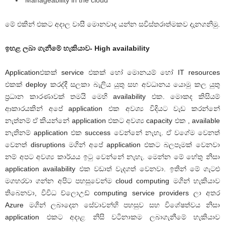
Manageability in the cloud
මේ එකින් එකට අදාල වාසී මොනවාද යන්න සවිස්තරාත්මකව දැනගනිමු.
ඉහළ ලබා ගැනීමේ හැකියාව- High availability
Applicationඑකක් service එකක් හෝ මොනයම් හෝ IT resources
එකක් deploy කරද්දී සලකා බැලිය යුතු සහ අවධානය යොමු කල යුතු
ප්‍රධාන කාරණාවක් තමයි මෙහි availability එක. මොකද කිසියම්
ආකාරයකින් අපේ application එක අවශ්‍ය විදියට වැඩ කරන්නේ
නැත්නම් ඒ කියන්නේ application එකට අවශ්‍ය capacity එක , available
නැතිනම් application එක success වෙන්නේ නැහැ. ඒ වගේම වෙනත්
වෙනත් disruptions මගින් අපේ application එකට බලපෑමක් වෙනවා
නම් අපට අවශ්‍ය කාර්යය ඉටු වෙන්නේ නැහැ. මෙන්න මේ හේතු නිසා
application availability එක වඩාත් වැදගත් වෙනවා. ඉතින් මේ ගැටළු
මගහරවා ගන්න අපිට පහසුවෙන්ම cloud computing මගින් හැකියාව
තිබෙනවා, විවිධ ච්ලොඋඩ් computing service providers ලා අතර
Azure මගින් ලබාදෙන සේවාවන්හි පහසුව සහ විශේෂත්වය නිසා
application එකට අදාළ නිසි වටිනාකම ලබාගැනීමේ හැකියාව