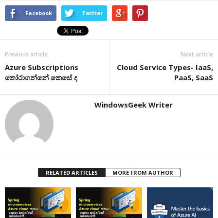
Facebook
Twitter
Previous article
Next article
Azure Subscriptions
Cloud Service Types- IaaS,
තෝරාගන්නේ කෙසේ ද
PaaS, SaaS
WindowsGeek Writer
RELATED ARTICLES
MORE FROM AUTHOR