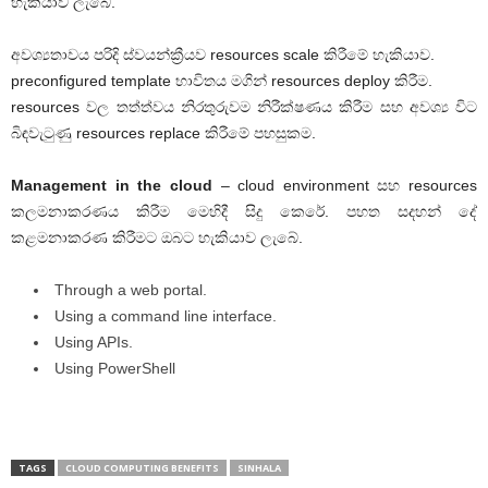
හැකියාව ලැබේ.
අවශ්‍යතාවය පරිදි ස්වයන්ක්‍රීයව resources scale කිරීමේ හැකියාව.
preconfigured template භාවිතය මගින් resources deploy කිරීම.
resources වල තත්ත්වය නිරතුරුවම නිරීක්ෂණය කිරීම සහ අවශ්‍ය විට
බිඳවැටුණු resources replace කිරීමේ පහසුකම.
Management in the cloud
– cloud environment සහ resources
කලමනාකරණය කිරීම මෙහිදී සිදු කෙරේ. පහත සදහන් දේ
කළමනාකරණ කිරීමට ඔබට හැකියාව ලැබේ.
Through a web portal.
Using a command line interface.
Using APIs.
Using PowerShell
TAGS
CLOUD COMPUTING BENEFITS
SINHALA