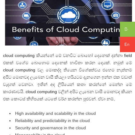
සිං
En
cloud computing කියන්නේ මේ වනවිට බොහෝ දෙනෙක් දන්නා field
එකක් වගේම බොහොම දෙනෙක් භාවිතා කරන දෙයක්. නමුත් මේ
cloud computing වල මොකද්ද තියෙන විශේෂත්වය එහෙම නැත්නම්
අපිට මොනවද ලැබෙන වාසී කියලා හරියටම දැනගෙන ඉන්න එක වඩාත්
වැදගත් වෙනවා. ඉතින් අද ලිපියෙන් කතා කරන්නේ මෙන්න මේ
කාරණාවයි. cloud computing වලින් අපිට ලැබෙන වාසී මොනවද කියන
එක කොටස් කිහිපයක් යටතේ වර්ග කරන්න පුළුවන්. ඒවා නම්,
High availability and scalability in the cloud
Reliability and predictability in the cloud
Security and governance in the cloud