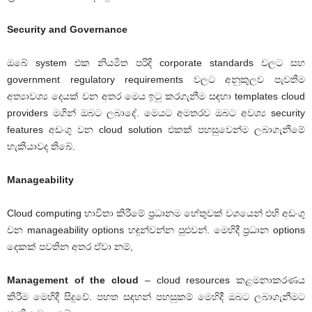
Security and Governance
ඔබේ system එක නියමිත පරිදි corporate standards වලට සහ
government regulatory requirements වලට අනුකුලව පැවතීම
අත්‍යාවශ්‍ය දෙයක් වන අතර මෙය ඉටු කරගැනීම සඳහා templates cloud
providers මගින් ඔබට ලබාදේ. මෙයට අමතරව ඔබට අවශ්‍ය security
features අඩංගු වන cloud solution එකක් පහසුවෙන්ම ලබාගැනීමේ
හැකියාවද තිබේ.
Manageability
Cloud computing භාවිතා කිරීමේ ප්‍රධානම හේතුවක් වශයෙන් එහි අඩංගු
වන manageability options හඳුන්වන්න පුළුවන්. මෙහිදී ප්‍රධාන options
දෙකක් පවතින අතර ඒවා නම්,
Management of the cloud
– cloud resources කළමනාකරණය
කිරීම මෙහිදී සිදුවේ. පහත සඳහන් පහසුකම් මෙහිදී ඔබට ලබාගැනීමට