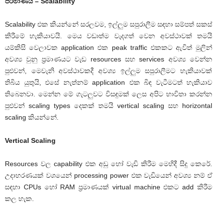
පරිමාණය – Scalability
Scalability එක කියන්නේ සරලවම, ඉල්ලුම සපුරාලීම සඳහා සම්පත් සකස්
කිරීමේ හැකියාවයි. මෙය වඩාත්ම වැදගත් වෙන අවස්ථාවක් තමයි
යම්කිසි වෙලාවක application එක peak traffic එකකට ඇවිත් මුලින්
අවශ්‍ය වුනු ප්‍රමාණයට වැඩ resources සහ services අවශ්‍ය වෙන්න
පුළුවන්, මෙවැනි අවස්ථාවකදී අවශ්‍ය ඉල්ලුම සපුරාලීමට හැකියාවක්
තිබිය යුතුයි, එසේ නැත්නම් application එක බිඳ වැටීමටත් හැකියාව
තිබෙනවා. මෙන්න මේ ගැටලුවට විසඳුමක් ලෙස අපිට භාවිතා කරන්න
පුළුවන් scaling types දෙකක් තමයි vertical scaling සහ horizontal
scaling කියන්නේ.
Vertical Scaling
Resources වල capability එක අඩු හෝ වැඩි කිරීම මෙහිදී සිදු කෙරේ.
උදාහරණයක් වශයෙන් processing power එක වැඩියෙන් අවශ්‍ය නම් ඒ
සඳහා CPUs හෝ RAM ප්‍රමාණයක් virtual machine එකට add කිරීම
කල හැක.