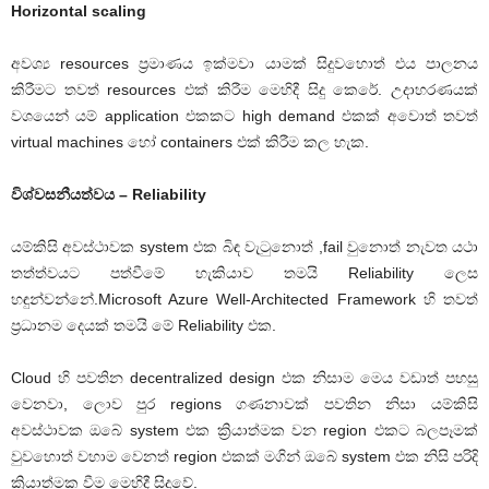
Horizontal scaling
අවශ්‍ය resources ප්‍රමාණය ඉක්මවා යාමක් සිදුවහොත් එය පාලනය
කිරීමට තවත් resources එක් කිරීම මෙහිදී සිදු කෙරේ. උදාහරණයක්
වශයෙන් යම් application එකකට high demand එකක් අවොත් තවත්
virtual machines හෝ containers එක් කිරීම කල හැක.
විශ්වසනීයත්වය – Reliability
යම්කිසි අවස්ථාවක system එක බිඳ වැටුනොත් ,fail වුනොත් නැවත යථා
තත්ත්වයට පත්වීමේ හැකියාව තමයි Reliability ලෙස
හඳුන්වන්නේ.Microsoft Azure Well-Architected Framework හි තවත්
ප්‍රධානම දෙයක් තමයි මේ Reliability එක.
Cloud හි පවතින decentralized design එක නිසාම මෙය වඩාත් පහසු
වෙනවා, ලොව පුර regions ගණනාවක් පවතින නිසා යම්කිසි
අවස්ථාවක ඔබේ system එක ක්‍රියාත්මක වන region එකට බලපෑමක්
වුවහොත් වහාම වෙනත් region එකක් මගින් ඔබේ system එක නිසි පරිදි
ක්‍රියාත්මක වීම මෙහිදී සිදුවේ.