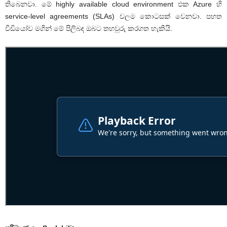
තිබෙනවා. මේ highly available cloud environment එක Azure හි
service-level agreements (SLAs) වලම කොටසක් වෙනවා. පහත
වීඩියෝව මගින් මේ පිලිබඳ ඔබට තහවුරු කරගත හැකියි.