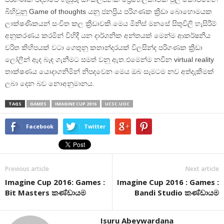
බිහිවුනු Game of thoughts යනු ජනප්‍රිය පරිගණක ක්‍රීඩා බොහොමයක
ලාක්ෂණිකයන් සංචිත කල ක්‍රීඩාවකි.මෙය මිනිස් මනසේ සිතුවිලි හැසිරීම්
අනුකරණය කරමින් විහිදී යන දාර්ශනික අන්තයක් මෙන්ම ආකර්ෂනීය
චරිත කිහිපයක් වටා ගෙතුනු කතාන්දරයක් විලසින්ද පරිගණක ක්‍රීඩා
ලෝලීන් ඇද බැඳ ගැනීමට සමත් වනු ඇත.එමෙන්ම නවීන virtual reality
තාක්ෂණය යොදාගනිමින් නිපදවෙන මෙය ඔබ සැමටම නව අත්දැකීමක්
ලබා දෙන බව නොඅනුමානය.
TAGS
GAMES
IMAGINE CUP 2016
UCSC.UOC
Facebook
Twitter
Previous article
Next article
Imagine Cup 2016: Games :
Imagine Cup 2016 : Games :
Bit Masters කණ්ඩායම
Bandi Studio කණ්ඩායම
Isuru Abeywardana