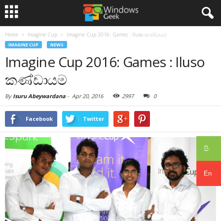
Home
Imagine Cup
Imagine Cup 2016: Games : Iluso කණ්ඩායම
IMAGINE CUP
NEWS
Imagine Cup 2016: Games : Iluso
කණ්ඩායම
By
Isuru Abeywardana
-
Apr 20, 2016
2997
0
Facebook
Twitter
සිං
En