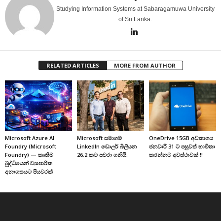
Studying Information Systems at Sabaragamuwa University
of Sri Lanka.
RELATED ARTICLES
MORE FROM AUTHOR
Microsoft Azure AI
Microsoft සමාගම
OneDrive 15GB අවකාශය
Foundry (Microsoft
LinkedIn ඩොලර් බිලියන
ජනවාරි 31 ට පසුවත් භාවිතා
Foundry) — කෘතිම
26.2 කට පවරා ගනියි.
කරන්නට අවස්ථාවක් !!
බුද්ධියෙන් ව්‍යාපාරික
අනාගතයට පියවරක්