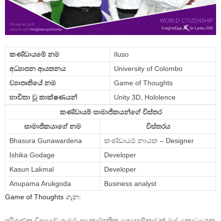
කණ්ඩායමේ නම
Iluso
අධ්‍යාපන ආයතනය
University of Colombo
ව්‍යාපෘතියේ නම
Game of Thoughts
භාවිතා වූ තාක්ෂණයන්
Unity 3D, Hololence
කණ්ඩායම් සාමාජිකයන්ගේ විස්තර
සාමාජිකයාගේ නම
විස්තරය
Bhasura Gunawardena
කණ්ඩායම් නායක – Designer
Ishika Godage
Developer
Kasun Lakmal
Developer
Anupama Arukgoda
Business analyst
Game of Thoughts ගැන:
පරිගණක විද්‍යාවේ ගැඹුරු සාංකල්පනික ප්‍රෙහෙලිකාවක් මුල් කොටගෙන