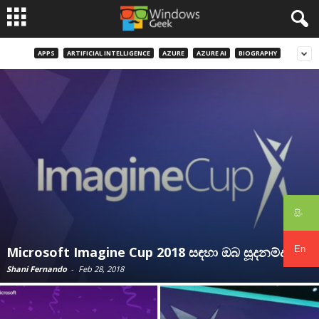
APPS
ARTIFICIAL INTELLIGENCE
AZURE
AZURE AI
BIOGRAPHY
සිං
En
Microsoft Imagine Cup 2018 සඳහා ඔබ සූදනම්ද?
Shani Fernando
-
Feb 28, 2018