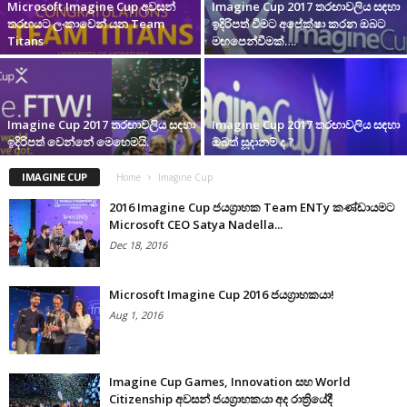
Microsoft Imagine Cup අවසන්
Imagine Cup 2017 තරඟාවලිය සඳහා
තරඟයට ලංකාවෙන් යන Team
ඉදිරිපත් වීමට අපේක්ෂා කරන ඔබට
Titans
මඟපෙන්වීමක්….
Imagine Cup 2017 තරඟාවලිය සඳහා
Imagine Cup 2017 තරඟාවලිය සඳහා
ඉදිරිපත් වෙන්නේ මෙහෙමයි.
ඔබත් සූදානම් ද ?
IMAGINE CUP
Home
Imagine Cup
2016 Imagine Cup ජයග්‍රාහක Team ENTy කණ්ඩායමට
Microsoft CEO Satya Nadella...
Dec 18, 2016
Microsoft Imagine Cup 2016 ජයග්‍රාහකයා!
Aug 1, 2016
Imagine Cup Games, Innovation සහ World
Citizenship අවසන් ජයග්‍රාහකයා අද රාත්‍රියේදී