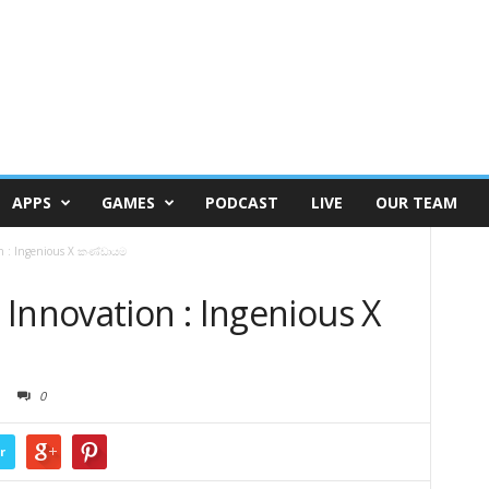
APPS
GAMES
PODCAST
LIVE
OUR TEAM
n : Ingenious X කණ්ඩායම
Innovation : Ingenious X
0
r