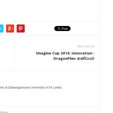
r
Next article
Imagine Cup 2016: Innovation :
DragonFlies කණ්ඩායම
a
ems at Sabaragamuwa University of Sri Lanka.