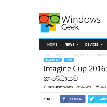
HOME
NEWS
DEVICES
Home
Imagine Cup
Imagine Cup 2016: Innovatio
IMAGINE CUP
NEWS
Imagine Cup 2016: 
කණ්ඩායම
By
Isuru Abeywardana
-
Apr 21, 2016
2656
SHARE
Facebook
Twitte