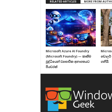
RELATED ARTICLES
MORE FROM AUTH
Microsoft Azure AI Foundry
Micros
(Microsoft Foundry) — කෘතිම
ඩොලර් 
බුද්ධියෙන් ව්‍යාපාරික අනාගතයට
ගනියි.
පියවරක්