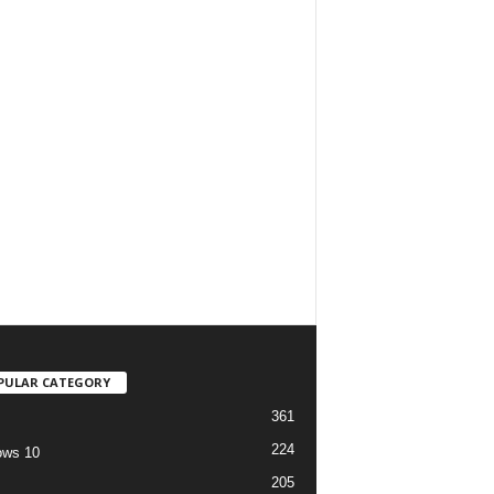
PULAR CATEGORY
361
224
ows 10
205