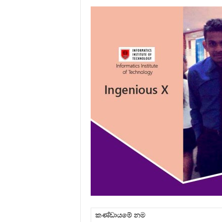
කණ්ඩායමේ නම