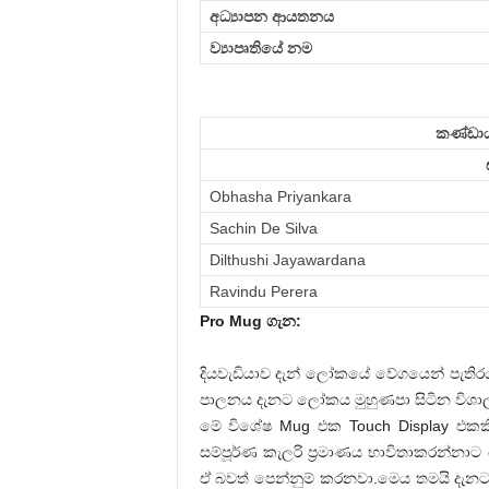
අධ්‍යාපන ආයතනය
ව්‍යාපෘතියේ නම
කණ්ඩාය
Obhasha Priyankara
Sachin De Silva
Dilthushi Jayawardana
Ravindu Perera
Pro Mug ගැන:
දියවැඩියාව දැන් ලෝකයේ වේගයෙන් පැතිරයන
පාලනය දැනට ලෝකය මුහුණපා සිටින විශාල
මේ විශේෂ Mug එක Touch Display එකකි
සම්පූර්ණ කැලරි ප්‍රමාණය භාවිතාකරන්න
ඒ බවත් පෙන්නුම් කරනවා.මෙය තමයි දැන