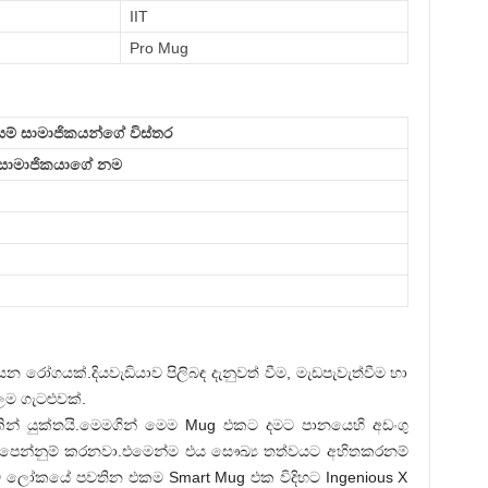
IIT
Pro Mug
ම් සාමාජිකයන්ගේ විස්තර
සාමාජිකයාගේ නම
 රෝගයක්.දියවැඩියාව පිලිබඳ දැනුවත් වීම, මැඩපැවැත්වීම හා
ම ගැටළුවක්.
න් යුක්තයි.මෙමගින් මෙම Mug එකට දමට පානයෙහි අඩංගු
ාට පෙන්නුම් කරනවා.එමෙන්ම එය සෞඛ්‍ය තත්වයට අහිතකරනම්
ට ලෝකයේ පවතින එකම Smart Mug එක විදිහට Ingenious X