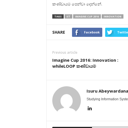
කණ්ඩායම පෙන්වා දෙන්නේ.
TAGS
IIT
IMAGINE CUP 2016
INNOVATION
SHARE
Facebook
Twitte
Previous article
Imagine Cup 2016: Innovation :
whileLOOP කණ්ඩායම
Isuru Abeywardan
Studying Information Syst