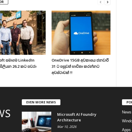
OR
oft සමාගම LinkedIn
OneDrive 15GB අවකාශය ජනවාරි
බිලියන 26.2 කට පවරා
31 ට පසුවත් භාවිතා කරන්නට
අවස්ථාවක් !!
EVEN MORE NEWS
PO
News
Microsoft AI Foundry
Architecture
Wind
Mar 10, 2026
Apps