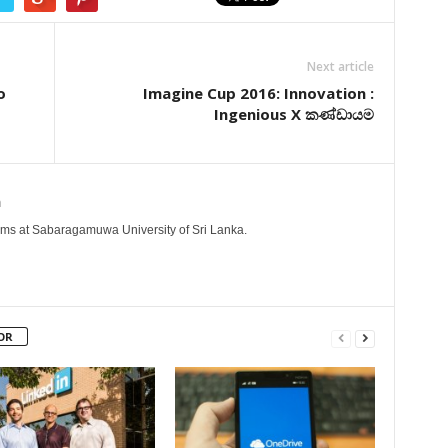
Next article
o
Imagine Cup 2016: Innovation :
Ingenious X කණ්ඩායම
a
ems at Sabaragamuwa University of Sri Lanka.
OR