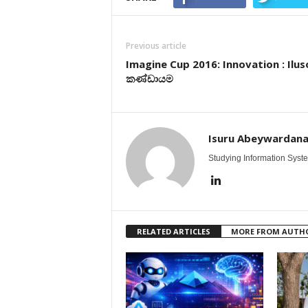
Previous article
Imagine Cup 2016: Innovation : Ilus
කණ්ඩායම
Isuru Abeywardan
Studying Information Syst
RELATED ARTICLES
MORE FROM AUTH