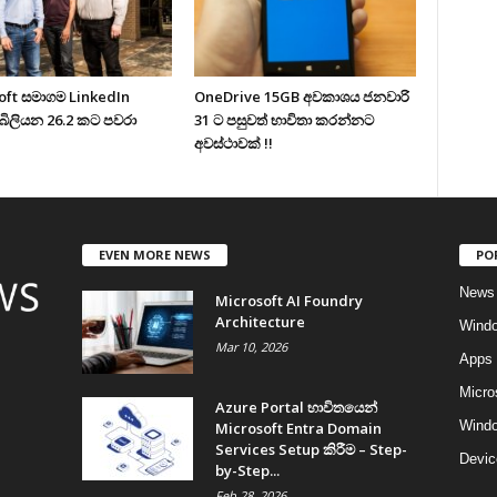
oft සමාගම LinkedIn
OneDrive 15GB අවකාශය ජනවාරි
බිලියන 26.2 කට පවරා
31 ට පසුවත් භාවිතා කරන්නට
අවස්ථාවක් !!
EVEN MORE NEWS
PO
News
Microsoft AI Foundry
Architecture
Wind
Mar 10, 2026
Apps
Micro
Azure Portal භාවිතයෙන්
Windo
Microsoft Entra Domain
Services Setup කිරීම – Step-
Devic
by-Step...
Feb 28, 2026