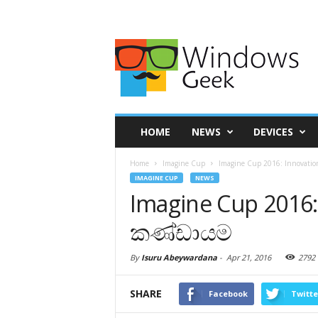
HOME
NEWS
DEVICES
Home
Imagine Cup
Imagine Cup 2016: Innovati
IMAGINE CUP
NEWS
Imagine Cup 2016:
කණ්ඩායම
By
Isuru Abeywardana
-
Apr 21, 2016
2792
SHARE
Facebook
Twitte