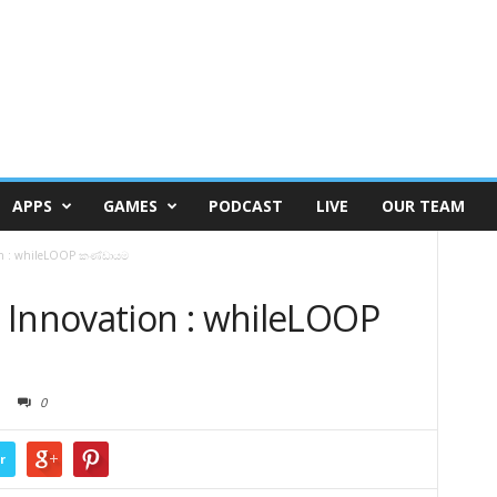
APPS
GAMES
PODCAST
LIVE
OUR TEAM
on : whileLOOP කණ්ඩායම
 Innovation : whileLOOP
0
r