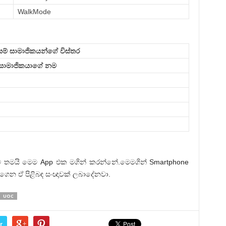
WalkMode
ම් සාමාජිකයන්ගේ විස්තර
සාමාජිකයාගේ නම
නීම තමයි මෙම App එක මගින් කරන්නේ.මෙමගින් Smartphone
ාගෙන ඒ පිළිබඳ සංඥාවක් ලබාදේනවා.
UOC
r