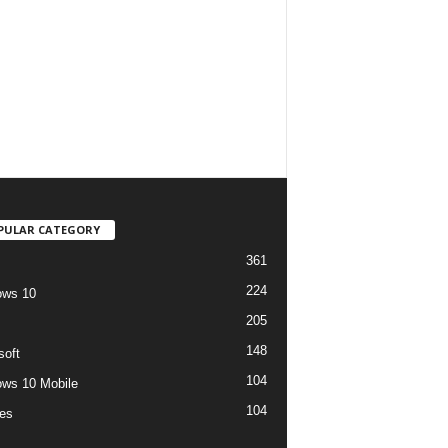
PULAR CATEGORY
361
224
ows 10
205
148
soft
104
ws 10 Mobile
104
es