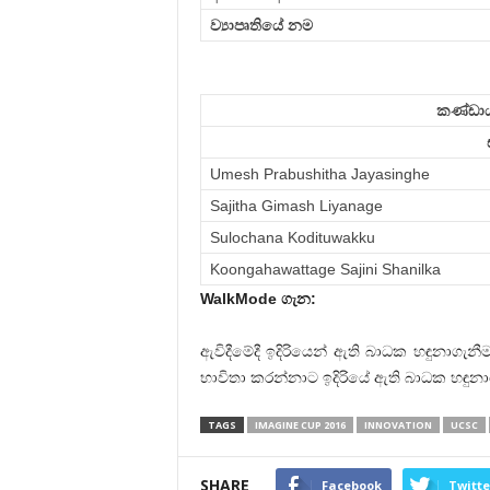
ව්‍යාපෘතියේ නම
කණ්ඩාය
Umesh Prabushitha Jayasinghe
Sajitha Gimash Liyanage
Sulochana Kodituwakku
Koongahawattage Sajini Shanilka
WalkMode ගැන:
ඇවිදීමේදී ඉදිරියෙන් ඇති බාධක හඳුනාගැ
භාවිතා කරන්නාට ඉදිරියේ ඇති බාධක හඳුන
TAGS
IMAGINE CUP 2016
INNOVATION
UCSC
SHARE
Facebook
Twitte