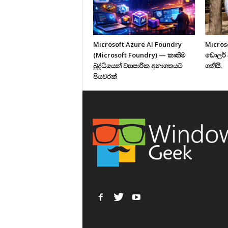
Microsoft Azure AI Foundry
Micros
(Microsoft Foundry) — කෘතිම
ඩොලර් 
බුද්ධියෙන් ව්‍යාපාරික අනාගතයට
ගනියි.
පියවරක්