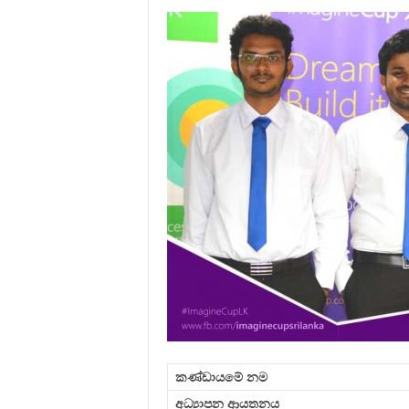
කණ්ඩායමේ නම
අධ්‍යාපන ආයතනය