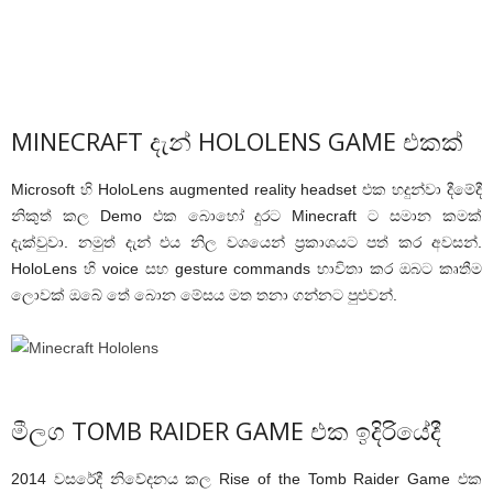
MINECRAFT දැන් HOLOLENS GAME එකක්
Microsoft හි HoloLens augmented reality headset එක හදුන්වා දීමේදී
නිකුත් කල Demo එක බොහෝ දුරට Minecraft ට සමාන කමක්
දැක්වුවා. නමුත් දැන් එය නිල වශයෙන් ප්‍රකාශයට පත් කර අවසන්.
HoloLens හි voice සහ gesture commands භාවිතා කර ඔබට කෘතීම
ලොවක් ඔබේ තේ බොන මේසය මත තනා ගන්නට පුළුවන්.
මීලග TOMB RAIDER GAME එක ඉදිරියේදී
2014 වසරේදී නිවේදනය කල Rise of the Tomb Raider Game එක