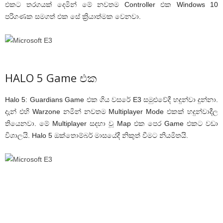
එකට තරගයක් දෙමින් මේ නවතම Controller එක Windows 10
පරිගණක සමගත් එක සේ ක්‍රියාත්මක වෙනවා.
HALO 5 Game එක
Halo 5: Guardians Game එක ගිය වසරේ E3 සමුළුවේදී හදුන්වා දුන්නා.
දැන් එහි Warzone නමින් නවතම Multiplayer Mode එකක් හදුන්වාදීල
තියෙනවා. මේ Multiplayer සදහා වූ Map එක පෙර Game එකට වඩා
විශාලයි. Halo 5 ඔක්තොම්බර් මාසයේදී නිකුත් වීමට නියමිතයි.