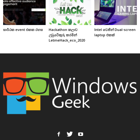
සාර්ථක event එකක රහස
Hackathon කලාව
Intel වෙතින් Dual-screen
උඩුයටිකුරු කරමින්
laptop එකක්
LetmeHack_eco_2020