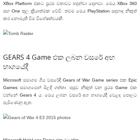
XBox Platform එකට ප්‍රථම වතාවට හදුන්වා දෙනවා. මෙය XBox 360
සහ One තුල ක්‍රියාත්මක වේවි. තවම මෙය PlayStation සදහාද නිකුත්
කර නොමැති වීම විශේෂත්වයකි.
GEARS 4 Game එක ලබන වසරේ අඟ
භාගයේදී
Microsoft සමාගම ගිය වසරේදී Gears of War Game series එක Epic
Games සමාගමෙන් මිලදී ගත්තා. පසුව නිකුත් වන ප්‍රථම Game එක
වන්නේ Gears 4 ය. මෙය ලබන වසරේ අග භාගයේදී වෙළද පොලට
පැමිණෙනු ඇත.