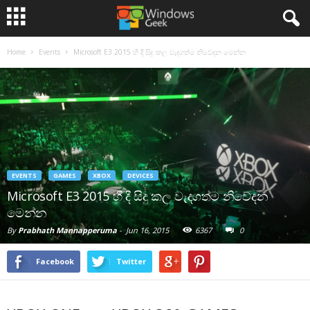
Home
Events
Microsoft E3 2015 හී දී සිදු කල වැදගත්ම නිවේදන මෙන්න
EVENTS
GAMES
XBOX
DEVICES
Microsoft E3 2015 හී දී සිදු කල වැදගත්ම නිවේදන
මෙන්න
By
Prabhath Mannapperuma
-
Jun 16, 2015
6367
0
Facebook
Twitter