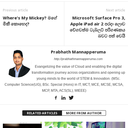
Previous article
Next article
Where's My Mickey? මගේ
Microsoft Surface Pro 3,
මිකී කොහෙද?
Apple iPad air 2 පරදා ලොව
වේගවත්ම ටැබ්ලට් පරිගණකය
බවට පත් වෙයි
Prabhath Mannapperuma
http://prabhathmannapperuma.com
Evangelizing the value of Cloud and enabling the digital
transformation journey across organizations and opening up
young minds to the world of STEM & Innovation. (MSc.
Computer Science(UG), BSc. Special (Hons) in IT, MCT, MCE, MCSE, MCSA,
MCP, MTA, ACS(SL), MIEEE)
RELATED ARTICLES
MORE FROM AUTHOR