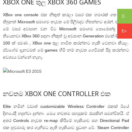
XBOX ONE තුල XBOX 360 GAMES
XBox one console එක නිකුත් කරලා වසර එක හමාරක් ගත වෙලා
සිං
තිබුනත් Microsoft සමාගම නැවත මේ පිලිබදව හිතන්නට අරන්. ඒ අනුව
මේ වසර අවසාන වන විට Microsoft සමාගම පොරොන්දු වෙලා
En
තියෙනවා XBox 360 සදහා නිකුත් වූ අවසාන Generation එකේ Games
100 ක් පමණ , XBox one තුල භාවිත කරන්නට හැකි වෙනවා කියල.
ඒවගේම දැනටමත් මේ games හිමි නම් නැවත ගෙවීමක් සිදු කරන්නට
අවශ්‍යය වන්නේ නැහැ.
නවතම XBOX ONE CONTROLLER එක
Elite නමින් වඩාත් customizable Wireless Controller එකක් ඊයේ
දිනයේදී හදුන්වා දුන්නා. මෙය නවතම පහසුකම් රැසකින් සමන්විතයි. ඒ
අතර Controls නැවත re-map කිරීමේ හැකියාව සහ Directional Pad
එක හුවමාරු කර ගැනීමට ඇති හැකියාව ප්‍රධාන වේ. Steam Controller