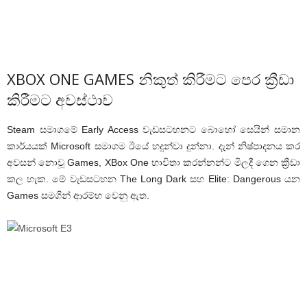
XBOX ONE GAMES නිකුත් කිරීමට පෙර ක්‍රීඩා
කිරීමට අවස්ථාව
Steam සමාගමේ Early Access වැඩසටහනට බොහෝ සෙයින් සමාන
කාර්යයක් Microsoft සමාගම ඊයේ හදුන්වා දුන්නා. දැන් නිෂ්පාදනය කර
අවසන් නොවූ Games, XBox One භාවිතා කරන්නන්ට මිලදී ගෙන ක්‍රීඩා
කල හැක. මේ වැඩසටහන The Long Dark සහ Elite: Dangerous යන
Games සමගින් ආරම්භ වෙනු ඇත.