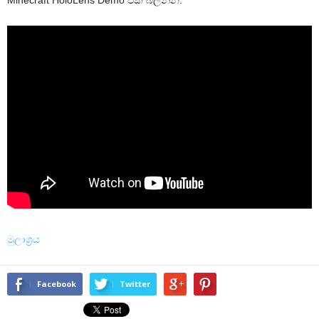
Minecraft HoloLens Demo එක බලන්න.
මුලාශ්‍රය
Facebook
Twitter