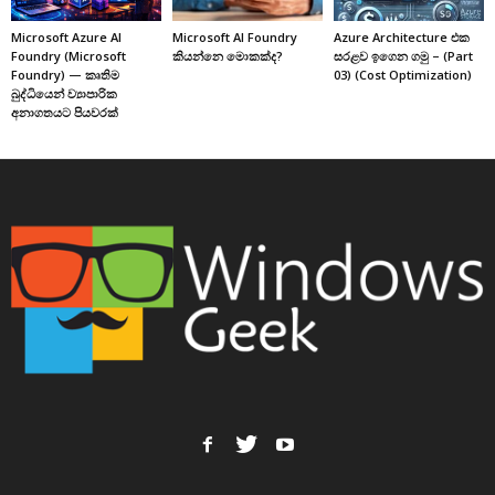
Microsoft Azure AI
Microsoft AI Foundry
Azure Architecture එක
Foundry (Microsoft
කියන්නෙ මොකක්ද?
සරළව ඉගෙන ගමු – (Part
Foundry) — කෘතිම
03) (Cost Optimization)
බුද්ධියෙන් ව්‍යාපාරික
අනාගතයට පියවරක්