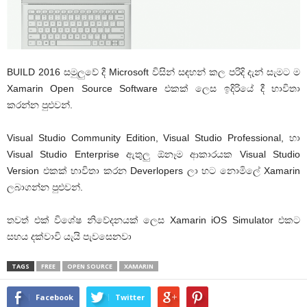
BUILD 2016 සමුලුවේ දී Microsoft විසින් සඳහන් කල පරිදි දැන් සැමට ම
Xamarin Open Source Software එකක් ලෙස ඉදිරියේ දී භාවිතා
කරන්න පුළුවන්.
Visual Studio Community Edition, Visual Studio Professional, හා
Visual Studio Enterprise ඇතුලු ඕනෑම ආකාරයක Visual Studio
Version එකක් භාවිතා කරන Deverlopers ලා හට නොමිලේ Xamarin
ලබාගන්න පුළුවන්.
තවත් එක් විශේෂ නිවේදනයක් ලෙස Xamarin iOS Simulator එකට
සහය දක්වාවි යැයි පැවසෙනවා
TAGS
FREE
OPEN SOURCE
XAMARIN
Facebook
Twitter