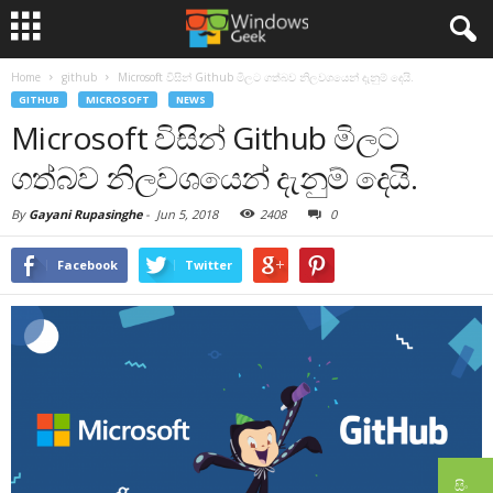
Home
github
Microsoft විසින් Github මිලට ගත්බව නිලවශයෙන් දැනුම් දෙයි.
GITHUB
MICROSOFT
NEWS
Microsoft විසින් Github මිලට
ගත්බව නිලවශයෙන් දැනුම් දෙයි.
By
Gayani Rupasinghe
-
Jun 5, 2018
2408
0
Facebook
Twitter
සිං