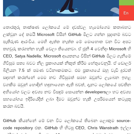
En
තොරතුරු තාක්ෂණ ලෝකයේ මේ දවස්වල හැමෝගෙම කතාබහට
ලක්වුන දේ තමයි Microsoft විසින් GitHub මිලට ගන්න සූදානම් බවට
පැතිරුණ ආරංචිය. මෙහි ඇත්ත නැත්ත මේ මොහොත වන විට අපට
තහවුරු කරගන්න හැකි වෙලා තියෙනවා. ඒ ජූනි 4 වෙනිදා Microsoft හි
CEO, Satya Nadella; Microsoft ආයතනය විසින් GitHub මිලට ගැනීමේ
ගිවිසුම සත්‍ය බවට නිල ප්‍රකාශයක් නිකුත් කිරීම හේතුවෙනුයි. ඒ ඩොලර්
බිලියන 7.5 ක් පමණ වටිනාකමකට. එම ප්‍රකාශයේ ඔහු වැඩි දුරටත්
සඳහන් කරන්නේ මෙම නව ගිවිසුමත් සමඟ ඔවුන්ට ලැබෙන ඉහළ
වගකීම ඔවුන් හොඳින් හඳුනාගෙන ඇති බවත්, දැනට ලෝකයේ පවතින
අභියෝග වලට අවශ්‍ය නව විසඳුම් සොයන්න developersලා හට අවශ්‍ය
සහයෝගය ඉදිරියේදිත් ලබා දීමට ඔවුන්ට හැකි උපරිමයෙන් කටයුතු
කරන බවයි.
GitHub කියන්නේ මේ වන විට ලෝකයේ තිබෙන ලොකුම source-
code repository එක. GitHub හි හිටපු CEO, Chris Wanstrath ඉල්ලා