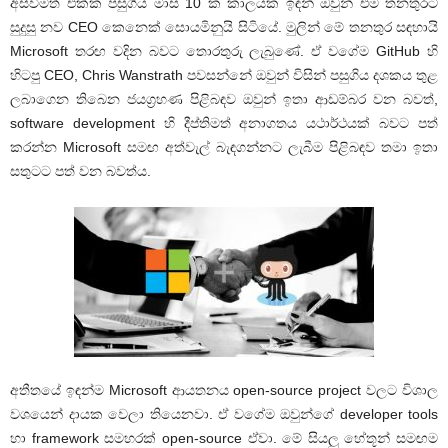
අස්වීමත් එක්ක පසුගිය මාස 10 ක කාලයක ඉඳන් ඔවුන් එම තනතුරට
සුදුසු නව CEO කෙනෙක් සොයමිනුයි සිටියේ. මුලින් මේ තනතුර සඳහායි
Microsoft තරඟ වදින බවට තොරතුරු ලැබුණේ. ඒ වගේම GitHub හි
හිටපු CEO, Chris Wanstrath පවසන්නේ ඔවුන් විසින් පසුගිය දශකය තුළ
ලබාගෙන තිබෙන ජයග්‍රහණ පිළිබඳව ඔවුන් ඉතා ආඩම්බර වන බවත්,
software development හි දීප්තිමත් අනාගතය යථාර්ථයක් බවට පත්
කරන්න Microsoft සමඟ අත්වැල් බැඳගන්නට ලැබීම පිළිබඳව තමා ඉතා
සතුටට පත් වන බවත්ය.
අතීතයේ ඉඳන්ම Microsoft ආයතනය open-source project වලට විශාල
වශයෙන් දායක වෙලා තියෙනවා. ඒ වගේම ඔවුන්ගේ developer tools
හා framework සමහරක් open-source ඒවා. මේ සියලු හේතූන් සමඟම