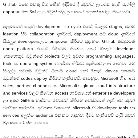
GitHub සමඟ එකතු වීම මඟින් ඉදිරියේ දී ඔවුන්ට ලබාගත හැකි පැහදිලි
opportunities 3ක් ගැන ඔවුන් නිල ප්‍රකාශයේ සඳහන් කරලා තියෙනවා.
පළමුවෙන් ඔවුන් development life cycle එකේ සියලුම stages, එනම්
ideation සිට collaboration දක්වාත්, deployment සිට cloud දක්වාත්
සියලුම developersලාව empower කිරීමට සූදානම්. GitHub තවදුරටත්
open platform එකක් විදියටම තිබෙන අතර ඕනෑම developer
කෙනෙකුට ඔවුන්ගේ projects වලට අවශ්‍ය programming languages,
tools හා operating systems භාවිතා කිරීමට හැකියාව ලබා දෙනවා. මේ
සියල්ල සමඟම ඔවුන්ට ඕනෑම cloud හෝ ඕනෑම device එකකට
ඔවුන්ගේ codes deploy කිරීමට හැකිවේවි. දෙවනුව, Microsoft හි direct
sales, partner channels හා Microsoft’s global cloud infrastructure
and services වලට තිබෙන access භාවිතයෙන් enterprise developers
ලා අතර GitHub භාවිතය වේගවත් කිරීමේ අවස්ථාවක් ඇති බව ඔවුන්
විශ්වාස කරනවා. අවසාන වශයෙන් Microsoft හි developer tools හා
services අලුත්ම audience එකකට හඳුන්වා දීමට හැකිවේවි යැයි ඔවුන්
බලාපොරොත්තු වෙනවා.
මේ වසර අවසානයේ මෙම මිලදීගැනීම අවසන් වීමත් සමඟම GitHub හි