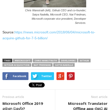
Chris Wanstrath (left), Github CEO and co-founder;
Satya Nadella, Microsoft CEO; Nat Friedman,
Microsoft corporate vice president, Developer
Services.
Source:
https://news.microsoft.com/2018/06/04/microsoft-to-
acquire-github-for-7-5-billion/
TAGS
#MICROSOFT
CHRIS WANSTRATH
DEVELOPERS
GITHUB
GITHUB ACQUISITION
NAT FRIEDMAN
SATYA NADELLA
Facebook
Twitter
Previous article
Next article
Microsoft Office 2019
Microsoft Translator
මොන වගේද?
Offline app එකට AI