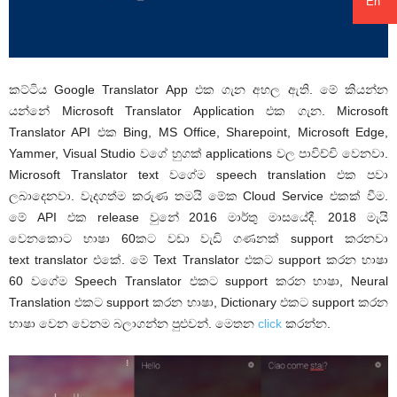
En
කට්ටිය Google Translator App එක ගැන අහල ඇති. මේ කියන්න
යන්නේ Microsoft Translator Application එක ගැන. Microsoft
Translator API එක Bing, MS Office, Sharepoint, Microsoft Edge,
Yammer, Visual Studio වගේ හුගක් applications වල පාවිච්චි වෙනවා.
Microsoft Translator text වගේම speech translation එක පවා
ලබාදෙනවා. වැදගත්ම කරුණ තමයි මේක Cloud Service එකක් වීම.
මේ API එක release වුනේ 2016 මාර්තු මාසයේදී. 2018 මැයි
වෙනකොට භාෂා 60කට වඩා වැඩි ගණනක් support කරනවා
text translator එකේ. මේ Text Translator එකට support කරන භාෂා
60 වගේම Speech Translator එකට support කරන භාෂා, Neural
Translation එකට support කරන භාෂා, Dictionary එකට support කරන
භාෂා වෙන වෙනම බලාගන්න පුළුවන්. මෙතන
click
කරන්න.