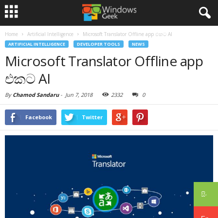
Home
Artificial Intelligence
Microsoft Translator Offline app එකට AI
ARTIFICIAL INTELLIGENCE
DEVELOPER TOOLS
NEWS
Microsoft Translator Offline app
එකට AI
By
Chamod Sandaru
-
Jun 7, 2018
2332
0
Facebook
Twitter
සිං