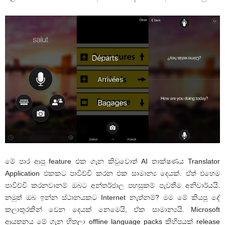
මේ පාර ආපු feature එක ගැන කිවුවොත් AI තාක්ෂණය Translator
Application එකකට පාවිච්චි කරන එක සාමාන්‍ය දෙයක්. ඒත් එහෙම
පාවිච්චි කරනවානම් ඔබට අන්තර්ජාල පහසුකම් පැවතීම අනිවාර්යයි.
නමුත් ඔබ ඉන්න ස්ථානයකට Internet නැත්නම්? මම මේ කියපු දේ
කලාතුරකින් වෙන දෙයක් නෙමෙයි, ඒක සාමාන්‍යයි. Microsoft
ආයතනය මේ ගැන හිතලා offline language packs කිහිපයක් release