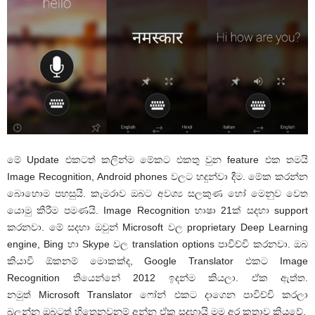
මේ Update එකටත් කලින්ම මේකට එකතු වුන feature එක තමයි
Image Recognition, Android phones වලට හදුන්වා දීම. මේක කරන්න
බොහොම පහසුයි. කැමරාව ඔබට අවශ්‍ය සලකුණ හෝ මෙනුව වෙත
යොමු කිරීම පමණයි. Image Recognition භාෂා 21ක් සදහා support
කරනවා. මේ සදහා ඔවුන් Microsoft වල proprietary Deep Learning
engine, Bing හා Skype වල translation options පාවිච්චි කරනවා. ඔබ
කියාවි ඕකනම් මොකක්ද, Google Translator එකට Image
Recognition තියෙන්නේ 2012 ඉදන්ම කියලා. ඒක ඇත්ත.
නමුත් Microsoft Translator ෆෝන් එකට දාගෙන පාවිච්චි කරලා
බලන්න ඔබටත් හිතෙනවනම් අන්න ඒක සදහායි මම අර කතාව කියුවේ.