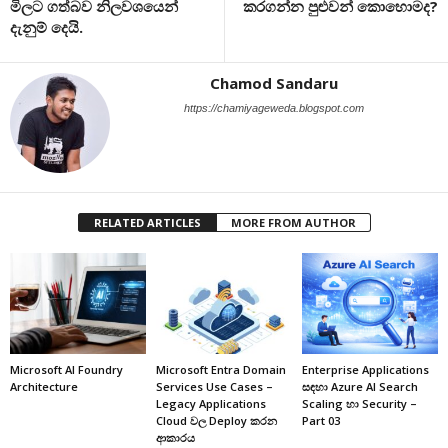
මිලට ගත්බව නිලවශයෙන්
කරගන්න පුළුවන් කොහොමද?
දැනුම් දෙයි.
Chamod Sandaru
https://chamiyageweda.blogspot.com
RELATED ARTICLES
MORE FROM AUTHOR
Microsoft AI Foundry
Microsoft Entra Domain
Enterprise Applications
Architecture
Services Use Cases –
සඳහා Azure AI Search
Legacy Applications
Scaling හා Security –
Cloud වල Deploy කරන
Part 03
ආකාරය