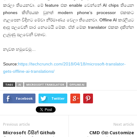
කරලා තියෙනවා. මේ feature එක enable වෙන්නේ AI chips තියෙන
phones කිහිපයක වුනත් modern phone’s processor එකකට
ගැලපෙන විදිහට මේවා නිර්මාණය වෙලා තියෙනවා. Offline AI කරලියට
ආපු පලවෙනි පාර නෙමෙයි මේක. ඒත් මේක translator එකක දකින්න
ලැබුණු පලවෙනි වතාව.
නැවත හමුවෙමු…
Source:
https://techcrunch.com/2018/04/18/microsoft-translator-
gets-offline-ai-translations/
TAGS
AI
MICROSOFT TRANSLATOR
OFFLINE AI
Facebook
Twitter
Previous article
Next article
Microsoft විසින් Github
CMD එක Customize