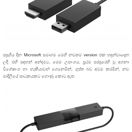
පසුගිය දින Microsoft සමාගම මෙහි නවතම version එක හඳුන්වාදෙන
ලදී. එහි සඳහන් අන්දමට, මෙම උපාංගය, ප්‍රථම පරපුරෙහි වූ අගනා
විශේෂාංග හා හැකියාවන් ගෙනෙමින්, ගුප්ත බව අවම කරමින්, නව
මාදිලියේ සාධකයකට ගොණු කොට ඇත.