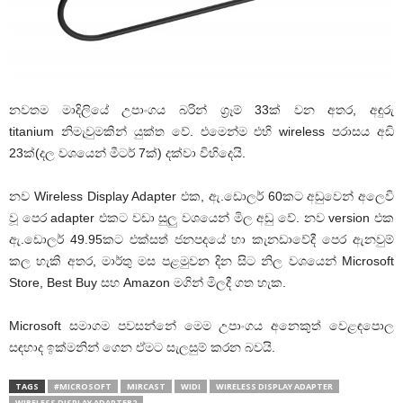
නවතම මාදිලියේ උපාංගය බරින් ග්‍රෑම් 33ක් වන අතර, අඳුරු
titanium නිමැවුමකින් යුක්ත වේ. එමෙන්ම එහි wireless පරාසය අඩි
23ක්(දල වශයෙන් මීටර් 7ක්) දක්වා විහිදෙයි.
නව Wireless Display Adapter එක, ඇ.ඩොලර් 60කට අඩුවෙන් අලෙවි
වූ පෙර adapter එකට වඩා සුලු වශයෙන් මිල අඩු වේ. නව version එක
ඇ.ඩොලර් 49.95කට එක්සත් ජනපදයේ හා කැනඩාවේදී පෙර ඇනවුම්
කල හැකි අතර, මාර්තු මස පළමුවන දින සිට නිල වශයෙන් Microsoft
Store, Best Buy සහ Amazon මගින් මිලදී ගත හැක.
Microsoft සමාගම පවසන්නේ මෙම උපාංගය අනෙකුත් වෙළඳපොල
සඳහාද ඉක්මනින් ගෙන ඒමට සැලසුම් කරන බවයි.
TAGS
#MICROSOFT
MIRCAST
WIDI
WIRELESS DISPLAY ADAPTER
WIRELESS DISPLAY ADAPTER2