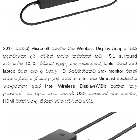
2014 වසරේදී Microsoft සමාගම තම Wireless Display Adapter එක
හඳුන්වාදෙන ලදී. එමගින් භාවිත කරන්නන් හට 5.1 surround
ශබ්ද සහිත 1080p වීඩියෝ ඇතුලු, තම දුරකතනයේ, tablet එකේ හෝ
laptop එකේ ඇති දෑ විශාල HD රූපවහිනියකට හෝ monitor එකක්
වෙත යැවීමට හැකියාව ලැබේ. මෙම adapter එක Miracast තාක්ෂණය
යොදාගන්නා අතර Intel Wireless Display(WiDi) සහතික කල
උපාංගයකි. එය බලය සඳහා සමගාමී USB සබඳතාවක් මත පදනම්ව,
HDMI මගින් විශාල තිරයන් වෙත සම්බන්ධ වෙයි.