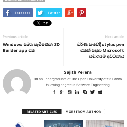
Facebook
Twitter
Previous article
Next article
Windows සමග පැමිණෙන 3D
වර්ණ සංවේදී stylus pen
Builder app එක
එකක් සදහා Microsoft
සමාගමේ අවධානය
Sajith Perera
I'm an undergraduate of The Open University of Sri Lanka
following degree in Software Engineering
RELATED ARTICLES
MORE FROM AUTHOR