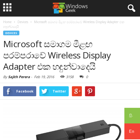
Home
Devices
Microsoft සමාගම මීළඟ පරම්පරාවේ Wireless Display Adapter එක
හඳුන්වාදෙයි
DEVICES
Microsoft සමාගම මීළඟ
පරම්පරාවේ Wireless Display
Adapter එක හඳුන්වාදෙයි
By
Sajith Perera
-
Feb 19, 2016
3158
0
Facebook
Twitter
සිං
En