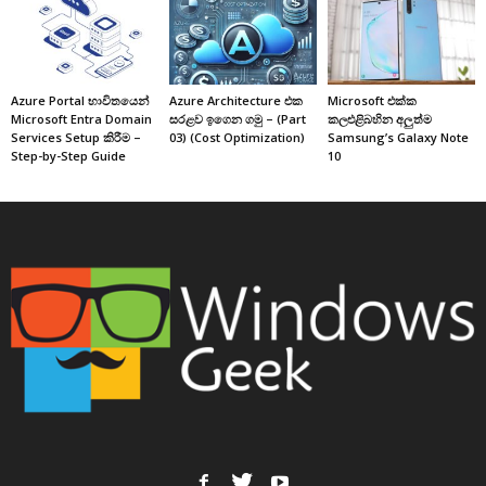
Azure Portal භාවිතයෙන්
Azure Architecture එක
Microsoft එක්ක
Microsoft Entra Domain
සරළව ඉගෙන ගමු – (Part
කලඑළිබහින අලුත්ම
Services Setup කිරීම –
03) (Cost Optimization)
Samsung’s Galaxy Note
Step-by-Step Guide
10