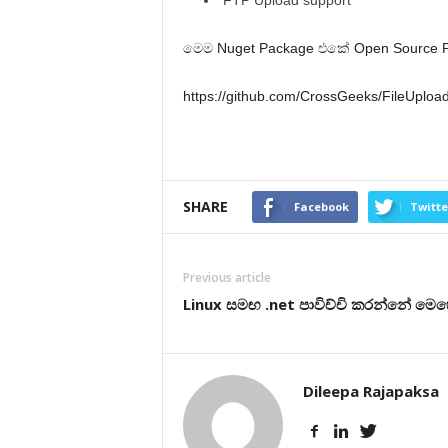
FTP Upload support
මෙම Nuget Package එකේ Open Source Pr
https://github.com/CrossGeeks/FileUploa
SHARE
Facebook
Twitte
Previous article
Linux සමඟ .net පාවිච්චි කරන්නේ මෙ
Dileepa Rajapaksa