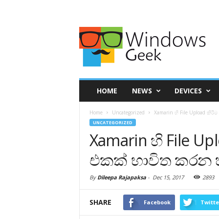
HOME
NEWS
DEVICES
Home
Uncategorized
Xamarin හි File Upload කිරී
UNCATEGORIZED
Xamarin හි File Up
එකක් භාවිත කරන හ
By
Dileepa Rajapaksa
-
Dec 15, 2017
2893
SHARE
Facebook
Twitte