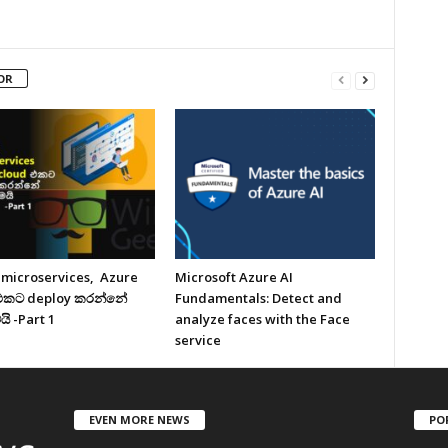
OR
 microservices, Azure
Microsoft Azure AI
එකට deploy කරන්නේ
Fundamentals: Detect and
ි -Part 1
analyze faces with the Face
service
EVEN MORE NEWS
PO