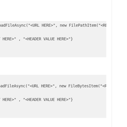
oadFileAsync("<URL HERE>", new FilePathItem("<REQUEST FIE
 HERE>" , "<HEADER VALUE HERE>"}

adFileAsync("<URL HERE>", new FileBytesItem("<REQUEST FI
 HERE>" , "<HEADER VALUE HERE>"}
