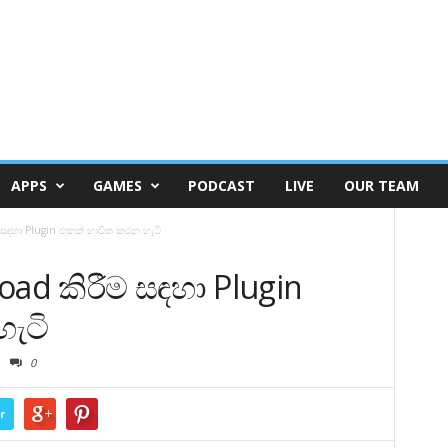
APPS
GAMES
PODCAST
LIVE
OUR TEAM
ම සඳහා Plugin එකක් භාවිත කරන හැටි
load කිරීම සඳහා Plugin
ැටි
0
r