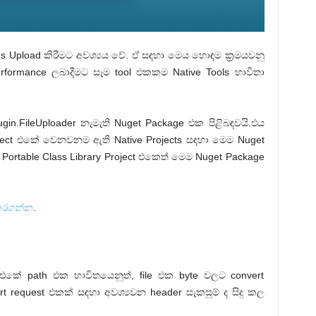
Upload කිරීමට අවශ්‍යය වේ. ඒ සඳහා මෙය හොඳම ක්‍රමයවනු
erformance ලබාදීමට සෑම tool එකකම Native Tools භාවිතා
ugin.FileUploader නැමැති Nuget Package එක පිළිබඳවයි.එය
oject එකේ වෙනවනම ඇති Native Projects සඳහා මෙම Nuget
Portable Class Library Project එකෙත් මෙම Nuget Package
කරගන්න
.
le එකේ path එක භාවිතයෙනුත්, file එක byte වලට convert
part request එකක් සඳහා අවශ්‍යවන header සැකසුම් ද සිදු කල