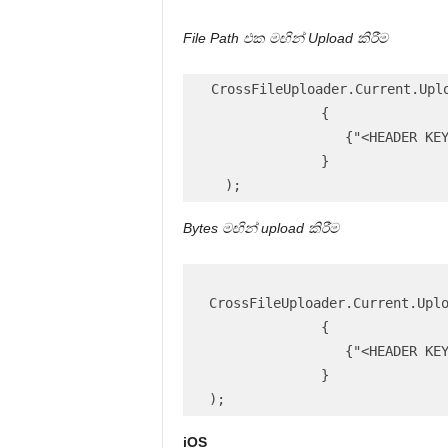
File Path එක මඟින් Upload කිරීම
 CrossFileUploader.Current.Upl
                {

                   {"<HEADER KEY
                }

    );
Bytes මඟින් upload කිරීම
  CrossFileUploader.Current.Uplo
                {

                   {"<HEADER KEY
                }

iOS