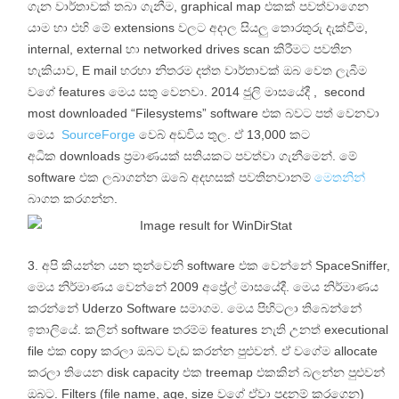
ගැන වාර්තාවක් තබා ගැනීම, graphical map එකක් පවත්වාගෙන
යාම හා එහි මේ extensions වලට අදාල සියලු තොරතුරු දැක්වීම,
internal, external හා networked drives scan කිරීමට පවතින
හැකියාව, E mail හරහා නිතරම දත්ත වාර්තාවක් ඔබ වෙත ලැබීම
වගේ features මෙය සතු වෙනවා. 2014 ජුලි මාසයේදී , second
most downloaded “Filesystems” software එක බවට පත් වෙනවා
මෙය
SourceForge
වෙබ් අඩවිය තුල. ඒ 13,000 කට
අධික downloads ප්‍රමාණයක් සතියකට පවත්වා ගැනීමෙන්. මේ
software එක ලබාගන්න ඔබේ අදහසක් පවතිනවානම්
මෙතනින්
බාගත කරගන්න.
අපි කියන්න යන තුන්වෙනි software එක වෙන්නේ SpaceSniffer,
මෙය නිර්මාණය වෙන්නේ 2009 අප්‍රේල් මාසයේදී. මෙය නිර්මාණය
කරන්නේ Uderzo Software සමාගම. මෙය පිහිටලා තිබෙන්නේ
ඉතාලියේ. කලින් software තරම්ම features නැති උනත් executional
file එක copy කරලා ඔබට වැඩ කරන්න පුළුවන්. ඒ වගේම allocate
කරලා තියෙන disk capacity එක treemap එකකින් බලන්න පුළුවන්
ඔබට. Filters (file name, age, size වගේ ඒවා පදනම් කරගෙන)