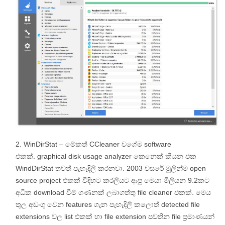
WinDirStat – මේකත් CCleaner වගේම software
එකක්. graphical disk usage analyzer කෙනෙක් කියන එක
WindDirStat තවත් පැහැදිලි කරනවා. 2003 වසරේ මුලින්ම open
source project එකක් විදිහට කරලියට ආපු මෙයා මිලියන 9.2කට
අධික download වීම් ගණනක් ලබාගත්තු file cleaner එකක්. මෙය
තුල අඩංගු වෙන features ගැන පැහැදිලි කලොත් detected file
extensions වල list එකක් හා file extension පවතින file ප්‍රමාණයන්