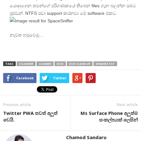
යොදාගෙන තමන්ගේ පරිගණකයේ තිබෙන files ගැන බලන්න ඔබට
පුළුවන්. NTFS පවා support කරනවා මේ software එකට.
නැවත හමුවෙමු…
TAGS
CCLEANER
CLEANER
DISK
DISK CLEAN UP
WINDIRSTAT
Facebook
Twitter
Previous article
Next article
Twitter PWA තවත් අලුත්
Ms Surface Phone අලුත්ම
වෙයි.
සංකල්පයක් ලෙසින්
Chamod Sandaru