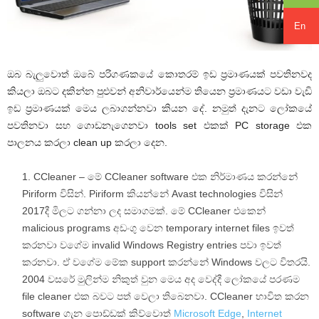
En
ඔබ බැලුවොත් ඔබේ පරිගණකයේ කොතරම් ඉඩ ප්‍රමාණයක් පවතිනවද
කියලා ඔබට දකින්න පුළුවන් අනිවාර්යෙන්ම තියෙන ප්‍රමාණයට වඩා වැඩි
ඉඩ ප්‍රමාණයක් මෙය ලබාගන්නවා කියන දේ. නමුත් දැනට ලෝකයේ
පවතිනවා සහ ගොඩනැගෙනවා tools set එකක් PC storage එක
පාලනය කරලා clean up කරලා දෙන.
CCleaner – මේ CCleaner software එක නිර්මාණය කරන්නේ
Piriform විසින්. Piriform කියන්නේ Avast technologies විසින්
2017දී මිලට ගන්නා ලද සමාගමක්. මේ CCleaner එකෙන්
malicious programs අඩංගු වෙන temporary internet files ඉවත්
කරනවා වගේම invalid Windows Registry entries පවා ඉවත්
කරනවා. ඒ වගේම මේක support කරන්නේ Windows වලට විතරයි.
2004 වසරේ මුලින්ම නිකුත් වුන මෙය අද වෙද්දී ලෝකයේ පරණම
file cleaner එක බවට පත් වෙලා තිබෙනවා. CCleaner භාවිත කරන
software ගැන පොඩ්ඩක් කිව්වොත්
Microsoft Edge
,
Internet