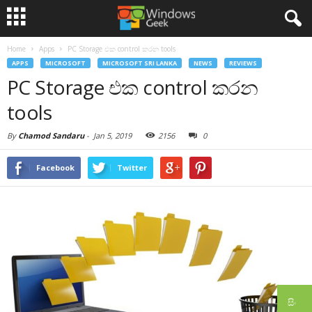
Home
Apps
PC Storage එක control කරන tools
APPS
MICROSOFT
MICROSOFT SRI LANKA
NEWS
REVIEWS
PC Storage එක control කරන
tools
By
Chamod Sandaru
-
Jan 5, 2019
2156
0
Facebook
Twitter
සිං