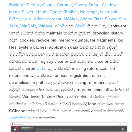
Explorer
,
Firefox
,
Google Chrome
,
Opera
,
Safari
,
Windows
Media Player
,
eMule
,
Google Toolbar
,
Netscape
,
Microsoft
Office
,
Nero
,
Adobe Acrobat
,
McAfee
,
Adobe Flash Player
,
Sun
Java
,
WinRAR
,
WinAce
,
WinZip
හා
GIMP
කියන ඕනෑම software
එකක් මේකත් එක්ක maintain කරන්න පුළුවන්. browsing history
ඉඳන් cookies, recycle bin, memory dumps, file fragments, log
files, system caches, application data වගේ දහසකුත් දේවල්
මෙමගින් පහසුවෙන් ඉවත් කරන්න පුළුවන්. මම කලින් කීවා මෙහි
අන්තර්ගත වෙන registry cleaner එක ගැන. මේ cleaner එකට
පුළුවන් shared
DLLs
වලට තිබෙන missing references, file
extensions වලට තිබෙන unused registration entries,
හා application paths වලට තිබෙන missing references වගේ
දේවල් සොයාගන්න. මොහුට පුළුවන් programs uninstall කරන්න, ඒ
වගේම Windows Restore Points පවා delete කිරීමේ හැකියාව
පවතිනවා. මේ වසරේ ඔක්තෝම්බර් මාසයේදී Mac පරිගණක සඳහා
CCleaner නිකුත් වුවා. මේක ගන්න කෙනෙක් අදහස් කරනවානම්
මෙතනින්
බාගත කරගන්න.