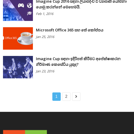
Imagine Cup 2016 සඳහා ලියාපදිංචි වී ව්‍යාපෘති යෝජනා
යොමු කරන්නේ මෙහෙමයි.
Feb 1, 2016
Microsoft Office 365 සහ තේ කෝප්පය
Jan 25, 2016
Imagine Cup සඳහා ඉදිරිපත් කිරීමට අපේක්ෂාකරන
නිර්මාණ කෙසේවිය යුතුද?
Jan 23, 2016
1
2