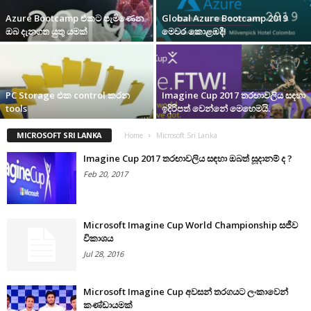
Azure Bootcamp එකට පැමිණෙන
Global Azure Bootcamp 2019
ඔබ දැනගත යුතු යමක්
මෙවර කොළඹදී!
PC Storage එක control කරන
Imagine Cup 2017 තරඟාවලිය සඳහා
tools
ඉදිරිපත් වෙන්නේ මෙහෙමයි.
MICROSOFT SRI LANKA
Home
Microsoft Sri Lanka
Imagine Cup 2017 තරඟාවලිය සඳහා ඔබත් සූදානම් ද ?
Feb 20, 2017
Microsoft Imagine Cup World Championship සජීව
විකාශය
Jul 28, 2016
Microsoft Imagine Cup අවසන් තරගයට ලංකාවෙන්
කණ්ඩායමක්