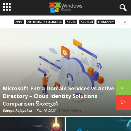
APPS
ARTIFICIAL INTELLIGENCE
AZURE
AZURE AI
BIOGRAPHY
Microsoft Entra Domain Services vs Active
සිං
Directory – Cloud Identity Solutions
En
Comparison සිංහලෙන්
Dileepa Rajapaksa
-
Feb 10, 2026