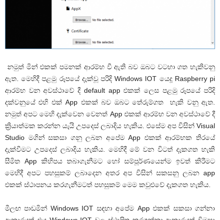
නමුත් මින් එකක් පමනක් ආරම්භ වී ඇති බව ඔබට වටහා ගත හැකිවනු
ඇත. මෙහිදී පළමු රූපයේ දැක්වූ පරිදි Windows
IOT
යෙදූ
Raspberry pi
ආරම්භ වන අවස්ථාවේ දී
default app
එකක් ලෙස පළමු රූපයේ පරිදි
දක්වනුයේ එහි එක්
App
එකක් බව ඔබට තේරුම්ගත හැකි වනු ඇත.
නමුත් අපට මෙහි දැක්වෙන වෙනත්
App
එකක් ආරම්භ වන අවස්ථාවේ දී
ක්‍රියාත්මක කරන්න යැයි උපදෙස් ලබාදිය හැකිය. එසේම අප විසින්
Visual
Studio
මගින් සකසා ගනු ලබන අපේම
App
එකක් ආරම්භක තිරයේ
දැක්වීමට උපදෙස් ලබාදිය හැකිය. මෙහිදී මේ වන විටත් දැකගත හැකි
සීමිත
App
කිහිපය තබාගැනීමට හෝ සම්පූර්ණයෙන්ම ඉවත් කිරීමට
මෙහිදී අපට පහසුකම් ලබාදෙන අතර අප විසින් සකසනු ලබන
app
එකක් ස්ථාපනය කරගැනීමටත් පහසුකම් මෙම කවුළුවේ දැකගත හැකිය.
මීලඟ පාඩමින්
Windows IOT
සඳහා අපේම
App
එකක් සකසා ගන්නා