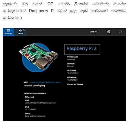
හැකිවේ. ඔබ විසින්
IOT
මෙන්ම ලිනක්ස් වෙළුමක්ද ස්ථාපිත
කරගැනීමෙන්
Raspberry Pi
මහින් කළ හැකි කාර්යයන් අවබෝධ
කරගන්න.)