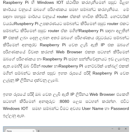
Raspberry Pi
හි
Windows IOT
ස්ථාපිත කරගැනීමෙන් පසුව මීළඟ
කාර්යය වනුයේ ඔබගේ පරිගණකය සමඟ සම්බන්ධ කරගැනීමය. මේ
සඳහා පහසුම මාර්ගය වනුයේ
router
ඒකක් භාවිත කිරීමයි. නෙට්වර්ක්
වයරය
Ruspberry Pi
උපකරණයට සම්බන්ධ කිරීමෙන් පසුව
router
එකට
සම්බන්ධ කිරීමෙන් පසුව
router
ඒක
මගින්
Raspberry Pi
සඳහා අලුතින්
IP
එකක් ලබා දෙනු ලබන අතර ඔබගේ පරිගණකය රවුටරයට සම්බන්ධ
කිරීමෙන් අනතුරව
Raspberry Pi
වෙත ලැබී ඇති
IP
එක ඔබගේ
පරිගණකයේ විවෘත කරගත්
Web Browser
එකක සටහන් කිරීමෙන්
ඔබගේ පරිගණකය හා
Raspberry Pi
සමඟ
සන්නිවේදනය
ට ඉඩ ලැබෙනු
ඇත.මෙහිදී ඔබ විසින්
router
හා
Raspberry PI
නෙට්වර්ක් කේබල් එකක්
මගින් සම්බන්ධ කරගත් පසුව ඉහත රූපයේ පරිදි
Raspberry Pi
වෙත
ලැබුනු
IP
ලිපිනය දක්වනු ලැබේ.
ඉහත රූපයේ පරිදි ඔබ වෙත ලැබී ඇති
IP
ලිපිනය
Web Browser
එකෙහි
සටහන් කිරීමෙන් අනතුරුව
:8080
ලෙස සටහන් කරන්න. එවිට
Windows IOT
සමඟ සම්බන්ධ වීමට අවශ්‍ය
User Name
හා
Password
ඉල්ලනු ඇත.