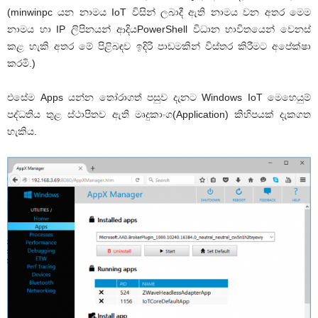
(
minwinpc
යන නාමය
IoT
විසින් ලබාදී ඇති නාමය වන අතර මෙම
නාමය හා
IP
ලිපිනයන් ආදිය
PowerShell
විධාන භාවිතයෙන් වෙනස්
කළ හැකි අතර මේ පිළිබඳව ඉදිරි පාඩමකින් විස්තර කිරීමට අපේක්ෂා
කරමි.)
එසේම
Apps
යන්න තෝරාගත් පසුව දැනට Windows
IoT
මෙහෙයුම්
පද්ධතිය තුළ ස්ථාපිතව ඇති මෘදුකාංග
(Application)
කිහිපයක් දැකගත
හැකිය.