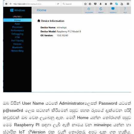
ඔබ විසින්
User Name
යටතේ
Administrator
ලෙසත්
Password
යටතේ
p@ssw0rd
ලෙස සටහන් කිරීමෙන් පසුව පහත රූපයේ දැක්වෙන පරිදී
කවුළුවක් ඔබ වෙත ලැබෙනු ඇත. මෙහි
Home
යන්න තෝරාගත් පසුව
මෙම
Raspberry PI
සඳහා ලැබී ඇති නාමය වන
minwinpc
යන්න හා
ස්ථාපිත
IoT
හි
Version
එක වැනි තොරතුරු අපට දැක ගත හැකිය.