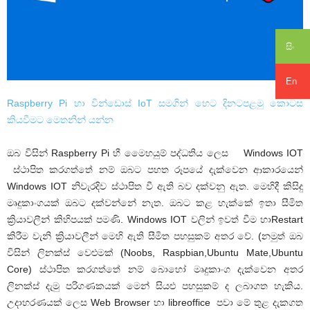
සිං
En
Raspberry Pi හා වින්ඩොස් IoT සමගින් හෙට දිනටපළමු කොටස
කියවීමට මෙතනින් යන්න
ඔබ විසින්
Raspberry Pi
හී මෙ‍ෙහයුම් පද්ධතිය ලෙස
Windows IOT
ස්ථාපිත කරගත්තේ නම් ඔබට පහත රූපයේ දැක්වෙන ආකාරයෙන්
Windows IOT
නිවැරදිව ස්ථාපිත වී ඇති බව දක්වනු ඇත. මෙහිදී කිසිදු
මෘදුකාංගයක් ඔබට දක්වන්නේ නැත. ඔබට කළ හැක්කේ ඉතා සීමිත
ක්‍රියාවලීන් කිහිපයක් පමණි.
Windows IOT
වලින් ඉවත් වීම හා
Restart
කිරීම වැනි ක්‍රියාවලීන් මෙහි ඇති සීමිත පහසුකම් අතර වේ. (නමුත් ඔබ
විසින් ලිනක්ස් වෙළුමක් (Noobs, Raspbian,Ubuntu Mate,Ubuntu
Core) ස්ථාපිත කරගත්තේ නම් බොහෝ මෘදුකාංග දැක්වෙන අතර
ලිනක්ස් දැමු පරිගණකයක් මෙන් සියළු පහසුකම් ද ලබාගත හැකිය.
උදාහරණයක් ලෙස
Web Browser
හා
libreoffice
පවා මේ තුළ දැකගත