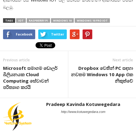
ආකාරයත් එය
Windows IOT
වල ස්ථාපිත කරගන්නා ආකාරයත් විමසා
බලමු.
TAGS
IOT
RASPBERRY PI
WINDOWS 10
WINDOWS 10 FRO IOT
Facebook
Twitter
Previous article
Next article
Microsoft සමාගම ඩොලර්
Dropbox වෙතින් PC සඳහා
බිලියනයක Cloud
නවතම Windows 10 App එක
Computing සේවාවන්
නිකුත්වේ
පරිත්‍යාග කරයි
Pradeep Kavinda Kotuwegedara
http://www.kotuwegedara.com