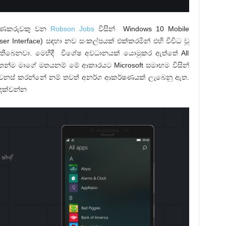
ර්මාණකරුවකු වන
Robson Jobs
විසින් Windows 10 Mobile
er Interface) සඳහා නව සංකල්පයක් එක්කරමින් එහි විවිධ වූ
ර තිබෙනවා. මෙහිදී විශේෂ අවධානයක් යොමුකර ඇත්තේ All
්තෙන්ම මාගේ මතයනම් මේ ආකාරයට Microsoft සමාඟම විසින්
ක වෙනස් කරන්නේ නම් තවත් අනර්ග ආකර්ෂණයක් ලැබෙනු ඇත.
 දක්වන්න