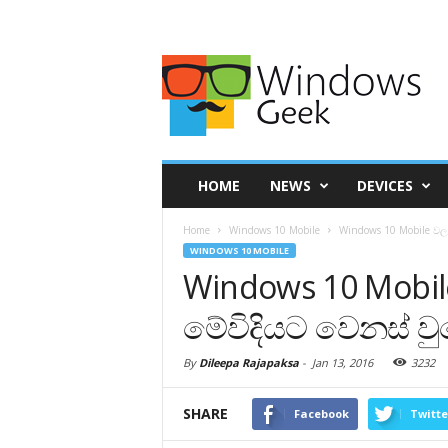
HOME
NEWS
DEVICES
Home
Windows 10 Mobile
Windows 10 Mobile වල 
WINDOWS 10 MOBILE
Windows 10 Mobil
මේවිදියට වෙනස් ව
By
Dileepa Rajapaksa
-
Jan 13, 2016
3232
SHARE
Facebook
Twitte