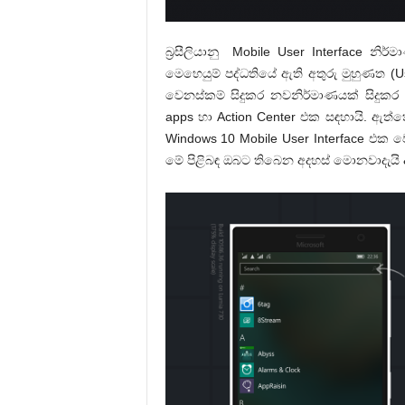
බ්‍රසීලියානු Mobile User Interface නි
මෙහෙයුම් පද්ධතියේ ඇති අතුරු මුහුණත (Us
වෙනස්කම් සිදුකර නවනිර්මාණයක් සිදුක
apps හා Action Center එක සඳහායි. ඇත
Windows 10 Mobile User Interface එ
මේ පිළිබඳ ඔබට තිබෙන අදහස් මොනවාදැයි