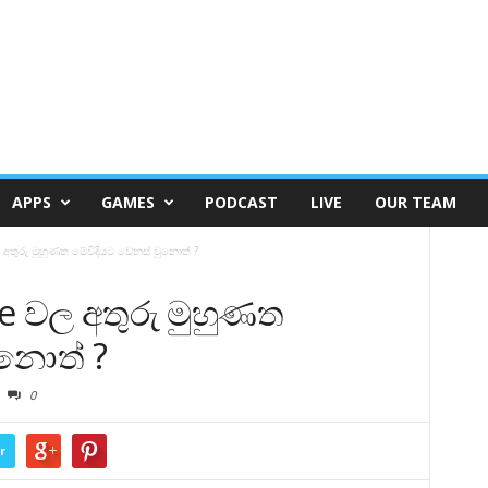
APPS
GAMES
PODCAST
LIVE
OUR TEAM
අතුරු මුහුණත මේවිදියට වෙනස් වුනොත් ?
e වල අතුරු මුහුණත
ුනොත් ?
0
r