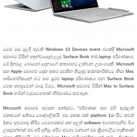
මෙම මස මුලදී පැවති Windows 10 Devices event එකේදී Microsoft
සමාගම විසින් හඳුන්වාදෙනු ලැබූ Surface Book නම් laptop පරිගණකය,
මේ දිනවල බොහෝ දෙනාගේ කතාබහට ලක්වන උපාංගයකි. Microsoft
සහ Apple සමාගම් දෙක අතර පවතින තියුණු තරඟකාරීත්වය නිසා Mac
පාරිභෝගිකයන් හට තම ප්‍රථම laptop පරිගණකය වන Surface Book
වෙත පහසුවෙන් මාරු වීමට, Microsoft සමාගම විසින් Mac to Surface
Book නමින් වැඩසටහනක් නිර්මාණය කර ඇත.
Microsoft සමාගම පවසන අන්දමට, “පරිගණක සහ එහි ඇතුලත්
මතකයන් අතිශය පෞද්ගලිකයි. එම මතක එක් platform 1ක සිට තවත්
1කට හුවමාරු කිරීම වෙහෙසකර සහ අලුත් software ඉගෙනගැනීම බිය
උපදවන්නක් බව අපි දනිමු. අපිට අවශ්‍ය වන්නේ එම ක්‍රියාවලිය හැකිතාක්