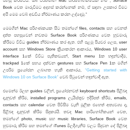
පහසු කිරීමටයි. ඔබ වර්තමාන Mac පාරිභෝගිකයෙක් නම් , Surface
Book වෙත මාරුවීමට අදහස් කරන්නෙක් නම්, ඒ සඳහා උපකාර වීමට
අපි මෙම වෙබ් අඩවිය නිර්මාණය කරන ලද්දෙමු.”
මෙමගින් Mac පරිගණකයක සිට තමන්ගේ files, contacts සහ වෙනත්
දත්ත පහසුවෙන් නවතම Surface Book පරිගණකය වෙත හුවමාරු
කිරීමට විවිධ guides නිර්මාණය කර ඇත. එහි පළමු පියවර ලෙස, user
account සහ Windows Store ක්‍රියාකරන ආකාරය, Windows 10 user
interface 1කේ විවිධ පැතිකඩයන්, Start menu 1ක හඳුන්වාදීම,
trackpad 1කේ සහය දක්වන gestures සහ Surface Pen 1ක මගින්
උපරිම ප්‍රයෝජන ලබාගත හැකි ආකාරය,
“Getting started with
Windows 10 on Surface Book”
වෙබ් පිටුවෙන් හඳුන්වාදී ඇත.
එමෙන්ම ඊලඟ guides වලින්, ප්‍රයෝජනවත් keyboard shortcuts පිළිබඳ
දැනුවත් කිරීම, installed programs ලැයිස්තුව ඉදිරිපත් කිරීම, emails,
contacts සහ calendar වෙත පිවිසීම වැනි මූලික එහෙත් අත්‍යවශ්‍ය දෑ
පිළිබඳ දැනුවත් කිරීම සිදුකරයි. තවද Mac පාරිභෝගිකයන් වෙත,
තමන්ගේ photo, music සහ music libraries, Surface Book වෙත
හුවමාරු කිරීම සහ තමන්ගේ iTunes මිලදීගැනීම් වලට සිදුවන දේ පිළිබඳ