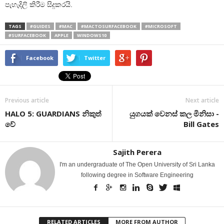
පැහැදිලි කිරීම සිදුකරයි.
TAGS
#GUIDES
#MAC
#MACTOSURFACEBOOK
#MICROSOFT
#SURFACEBOOK
APPLE
WINDOWS10
Facebook
Twitter
Previous article
Next article
HALO 5: GUARDIANS නිකුත්
යුගයක් වෙනස් කල මිනිසා -
වේ
Bill Gates
Sajith Perera
I'm an undergraduate of The Open University of Sri Lanka
following degree in Software Engineering
RELATED ARTICLES
MORE FROM AUTHOR