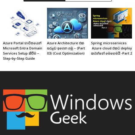
Azure Portal භාවිතයෙන්
Azure Architecture එක
Spring microservices
Microsoft Entra Domain
සරළව ඉගෙන ගමු – (Part
Azure cloud එකට deploy
Services Setup කිරීම –
03) (Cost Optimization)
කරන්නේ මෙහෙමයි -Part 2
Step-by-Step Guide