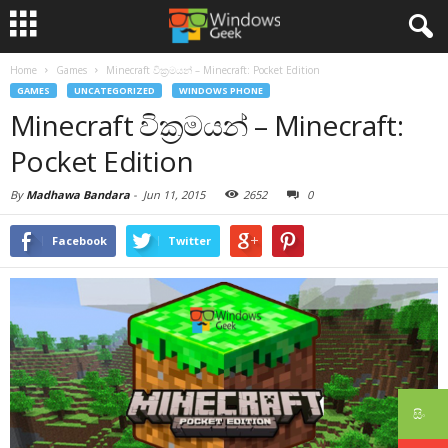
Home
Games
Minecraft වික්‍රමයන් – Minecraft: Pocket Edition
GAMES
UNCATEGORIZED
WINDOWS PHONE
Minecraft වික්‍රමයන් – Minecraft:
Pocket Edition
By
Madhawa Bandara
-
Jun 11, 2015
2652
0
Facebook
Twitter
සිං