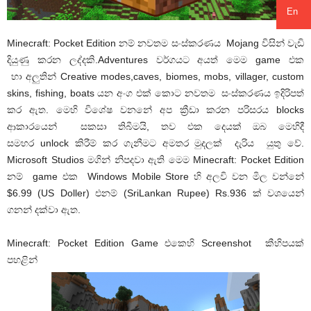
En
Minecraft: Pocket Edition නම් නවතම සංස්කරණය Mojang විසින් වැඩි
දියුණු කරන ලද්දකි.Adventures වර්ගයට අයත් මෙම game එක
හා අලුතින් Creative modes,caves, biomes, mobs, villager, custom
skins, fishing, boats යන අංග එක් කොට නවතම සංස්කරණය ඉදිරිපත්
කර ඇත. මෙහි විශේෂ වනනේ අප ක්‍රීඩා කරන පරිසරය blocks
ආකාරයෙන් සකසා තිබීමයි, තව එක දෙයක් ඔබ මෙහිදී
සමහර unlock කිරීම් කර ගැනීමට අමතර මුදලක් දැරිය යුතු වේ.
Microsoft Studios මගින් නිපදවා ඇති මෙම Minecraft: Pocket Edition
නම් game එක Windows Mobile Store හි අලවි වන මිල වන්නේ
$6.99 (US Doller) එනම් (SriLankan Rupee) Rs.936 ක් වශයෙන්
ගනන් දක්වා ඇත.
Minecraft: Pocket Edition Game එකෙහි Screenshot කීහිපයක්
පහළින්