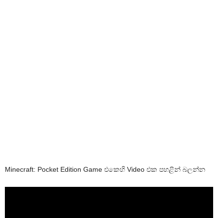
Minecraft: Pocket Edition Game එකෙහි Video එක පහළින් බලන්න