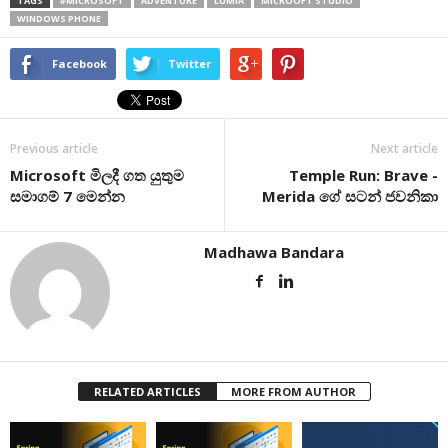
TAGS
#MICROSOFT
ADVENTURE
LUMIA
MICROOFT STUDIO
WINDOWS PHONE
Facebook
Twitter
Previous article
Next article
Microsoft මිලදී ගත යුතුම
Temple Run: Brave -
සමාගම් 7 මෙන්න
Merida ගේ සටන් ජවනිකා
Madhawa Bandara
RELATED ARTICLES
MORE FROM AUTHOR