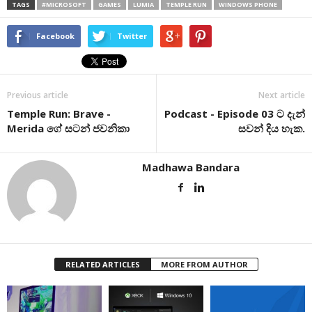
TAGS
#MICROSOFT
GAMES
LUMIA
TEMPLE RUN
WINDOWS PHONE
Facebook
Twitter
Previous article
Next article
Temple Run: Brave -
Podcast - Episode 03 ට දැන්
Merida ගේ සටන් ජවනිකා
සවන් දිය හැක.
Madhawa Bandara
RELATED ARTICLES
MORE FROM AUTHOR