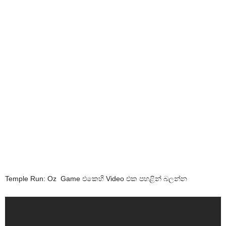
Temple Run: Oz Game එකෙහි Video එක පහළින් බලන්න