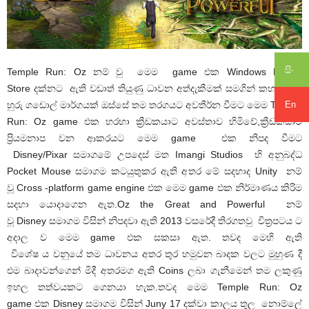
සිං
Temple Run: Oz නම් වු මෙම game එක Windows Mobile
Store දක්නට ඇති වඩාත් තියුණු ධාවන අත්දැකීමක් සමගින් කහ පාටට
හුරු ගඩොල් මාර්ගයක් ඔස්සේ තම තරගයට අවතීර්න වීමට මෙම Temple
En
Run: Oz game එක හරහා ක්‍රීඩකයාට අවස්තාව හිමිවේ,ක්‍රීඩකයාට
ප්‍රියමනාප වන ආකරයට මෙම game එක නිපද වීමට
Disney/Pixar සමාගමේ උපදෙස් මත Imangi Studios හි අනුබද්ධ
Pocket Mouse සමාගම කටයුතුකර ඇති අතර මේ සදහාද Unity නම්
වූ Cross -platform game engine එක මෙම game එක නිර්මාණය කිරිම
සදහා යොදාගෙන ඇත.Oz the Great and Powerful නම්
වූ Disney සමාගම විසින් නිපදවා ඇති 2013 වසරේදී තිරගතවු චිත්‍රපටය ට
අදාල ව මෙම game එක සකසා ඇත. තවද මෙහි ඇති
විශේෂ ය වනුයේ තම ධාවනය අතර තුර හමුවන බාදක වලට මුහුණ දී
එම බාදාවන්ගෙන් මිදී අතරමග ඇති Coins ලබා ගැනීමෙන් තම ලකුණු
ඉහල තත්වයකට ගෙනයා හැක.තවද මෙම Temple Run: Oz
game එක Disney සමාගම විසින් Juny 17 දක්වා කාලය තුල නොම්ලේ