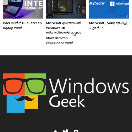
Intel වෙතින් Dual-screen
Microsoft ආයතනයෙන්
Microsoft , Sony අත් වැල්
laptop එකක්
Windows 10
බැඳගනී ..!
පාරිභෝගිකයන්ට අලුත්ම
Xbox desktop
experience එකක්