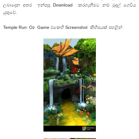
ලබාදෙන අතර ඉන්පසු Download කරගැනීමට නම් මුදල් ගෙවිය
යුතුවේ.
Temple Run: Oz Game එකෙහි Screenshot කීහිපයක් පහළින්