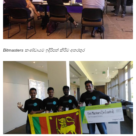
Bitmasters කණ්ඩායම ඉදිරිපත් කිරීම අතරතුර