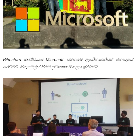
Bitmsters කණ්ඩායම Microsoft සමඟමේ ඇමරිකාඑක්සත් ජනපදයේ
රෙඩ්මඩ්, සියැටෙල්හි පිහිටි ප්‍රධානකාර්යාලය ඉදිරිපිටදී.