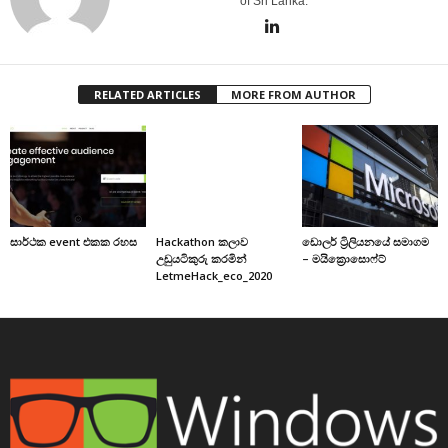
of Sri Lanka.
RELATED ARTICLES
MORE FROM AUTHOR
සාර්ථක event එකක රහස
Hackathon කලාව
ඩොලර් ට්‍රිලියනයේ සමාගම
උඩුයටිකුරු කරමින්
– මයික්‍රොසොෆ්ට්
LetmeHack_eco_2020