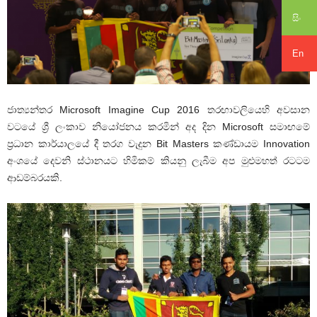
සිං
En
ජාත්‍යන්තර Microsoft Imagine Cup 2016 තරඟාවලියෙහි අවසාන
වටයේ ශ්‍රී ලංකාව නියෝජනය කරමින් අද දින Microsoft සමාඟමේ
ප්‍රධාන කාර්යාලයේ දී තරග වැදුන Bit Masters කණ්ඩායම Innovation
අංශයේ දෙවනි ස්ථානයට හිමිකම් කියනු ලැබීම අප මුළුමහත් රටටම
ආඩම්බරයකි.