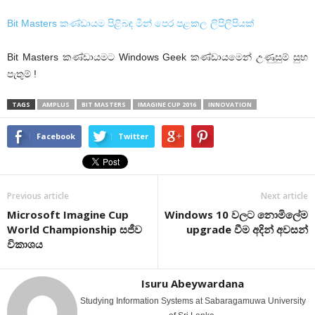
Bit Masters කණ්ඩායම පිළිබඳ මින් පෙර පළකල ලිපිලිපියක්
Bit Masters කණ්ඩායමට Windows Geek කණ්ඩායමෙන් උණුසුම් සුභ
පැතුම් !
TAGS
AMPLUS
BIT MASTERS
IMAGINE CUP 2016
INNOVATION
Facebook
Twitter
Previous article
Next article
Microsoft Imagine Cup
Windows 10 වලට නොමිලේම
World Championship සජීව
upgrade වීම අදින් අවසන්
විකාශය
Isuru Abeywardana
Studying Information Systems at Sabaragamuwa University