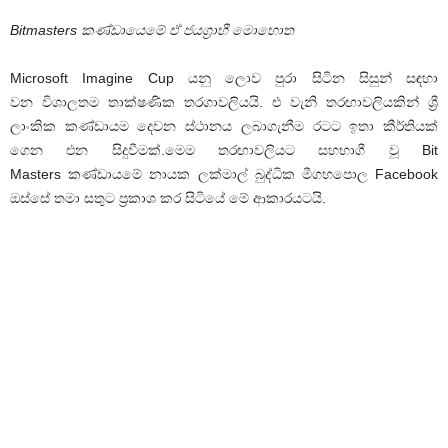
Bitmasters කණ්ඩායෙමේ ඒ ජයග්‍රාහී මොහොත
Microsoft Imagine Cup යනු ලොව පුරා සිටින සිසුන් සඳහා
වන විශාලතම තාක්ෂණික තරගාවලියයි. එ වැනි තරඟාවලියකින් ශ්‍රී
ලාංකික කණ්ඩායම දෙවන ස්ථානය ලබාගැනීම රටට ඉතා කීර්තියක්
ගෙන එන සිදුවීමක්.මෙම තරඟාවලියට සහභාගී වූ Bit
Masters කණ්ඩායමේ නායක ලක්මාල් බුද්ධික මීගහපොල Facebook
ඔස්සේ තමා සතුට ප්‍රකාශ කර සිටියේ මේ ආකාරයටයි.