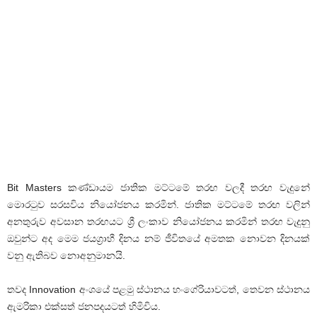
Bit Masters කණ්ඩායම ජාතික මට්ටමේ තරඟ වලදී තරඟ වැදුනේ
මොරටුව සරසවිය නියෝජනය කරමින්. ජාතික මට්ටමේ තරඟ වලින්
අනතුරුව අවසාන තරඟයට ශ්‍රී ලංකාව නියෝජනය කරමින් තරඟ වැදුනු
ඔවුන්ට අද මෙම ජයග්‍රාහී දිනය නම් ජීවිතයේ අමතක නොවන දිනයක්
වනු ඇතිබව නොඅනුමානයි.
තවද Innovation අංශයේ පළමු ස්ථානය හංගේරියාවටත්, තෙවන ස්ථානය
ඇමරිකා එක්සත් ජනපදයටත් හිමිවිය.