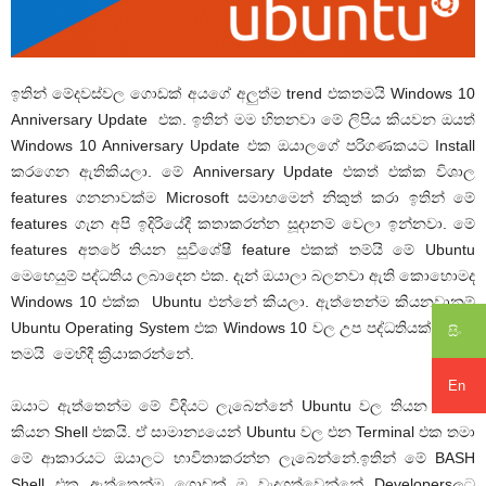
ඉතින් මේදවස්වල ගොඩක් අයගේ අලුත්ම trend එකතමයි Windows 10
Anniversary Update එක. ඉතින් මම හිතනවා මේ ලිපිය කියවන ඔයත්
Windows 10 Anniversary Update එක ඔයාලගේ පරිගණකයට Install
කරගෙන ඇතිකියලා. මේ Anniversary Update එකත් එක්ක විශාල
features ගනනාවක්ම Microsoft සමාඟමෙන් නිකුත් කරා ඉතින් මේ
features ගැන අපි ඉදිරියේදී කතාකරන්න සූදානම් වෙලා ඉන්නවා. මේ
features අතරේ තියන සුවීශේෂී feature එකක් තම්යි මේ Ubuntu
මෙහෙයුම් පද්ධතිය ලබාදෙන එක. දැන් ඔයාලා බලනවා ඇති කොහොමද
Windows 10 එක්ක Ubuntu එන්නේ කියලා. ඇත්තෙන්ම කියනවානම්
Ubuntu Operating System එක Windows 10 වල උප පද්ධතියක් විදියට
සිං
තමයි මෙහිදී ක්‍රියාකරන්නේ.
En
ඔයාට ඇත්තෙන්ම මේ විදියට ලැබෙන්නේ Ubuntu වල තියන BASH
කියන Shell එකයි. ඒ සාමාන්‍යයෙන් Ubuntu වල එන Terminal එක තමා
මේ ආකාරයට ඔයාලට භාවිතාකරන්න ලැබෙන්නේ.ඉතින් මේ BASH
Shell එක ඇත්තෙන්ම ගොඩක් ම වැදගත්වෙන්නේ Developersලට