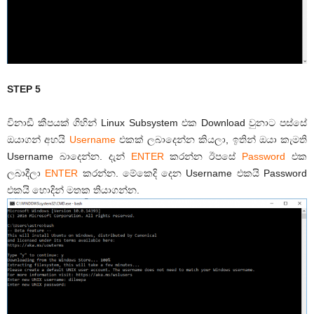
STEP 5
විනාඩී කීපයක් ගිහින් Linux Subsystem එක Download වුනාට පස්සේ
ඔයාගන් අහයි
Username
එකක් ලබාදෙන්න කියලා, ඉතින් ඔයා කැමති
Username බාදෙන්න. දැන්
ENTER
කරන්න ඊපසේ
Password
එක
ලබාදීලා
ENTER
කරන්න. මේකෙදි දෙන Username එකයි Password
එකයි හොදින් මතක තියාගන්න.