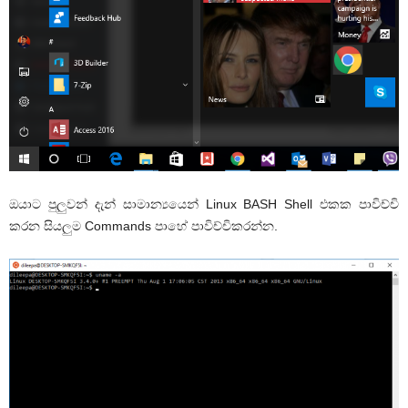
ඔයාට පුලුවන් දැන් සාමාන්‍යයෙන් Linux BASH Shell එකක පාවිච්චි
කරන සියලුම Commands පාහේ පාවිච්චිකරන්න.