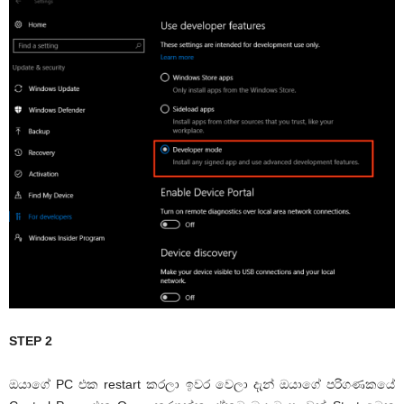
STEP 2
ඔයාගේ PC එක restart කරලා ඉවර වෙලා දැන් ඔයාගේ පරිගණකයේ