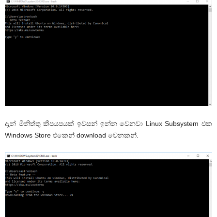
දැන් මිනිත්තු කීපයපයක් ඉවසන් ඉන්න වෙනවා Linux Subsystem එක
Windows Store එකෙන් download වෙනකන්.