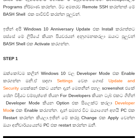
Programs නිර්මාණ කරන්න. ඊට අමතරව Remote SSH කරන්නත් මේ
BASH Shell එක පාවිච්චි කරන්න පුලුවන්.
ඉතින් අපි Windows 10 Anniversary Update එක Install කරගත්තට
පස්සේ මේ ලිපියේ කියන පියවරයන් අනුගමනකරලා ඔයාට පුලුවන්
BASH Shell එක Activate කරගන්න.
STEP 1
ඔක්කෝටම කලින් Windows 10 වල Developer Mode එක Enable
කරගන්න ඔනි.ඒ සඳහා
Settings
වෙත ගොස්
Update and
Security
සෙක්ෂන් එකට යන්න දැන් මෙතනින් පහල screenshot එකේ
පේන විදියට වම්පැත්තේ තියන For Developers කියන ටැබ් එකට ගිහින්
Developer Mode කියන Option එක සිලෙක්ට් කරලා
Developer
Mod
e එක Enable කරගන්න. දැන් සමහර විට ඔයාගෙන් අහයි PC එක
Restart කරන්න කියලා.ඉතින් මේ කරපු Change එක Apply වෙන්න
ඔයා අනිවාර්යයෙන්ම PC එක restart කරන්න ඔනී.