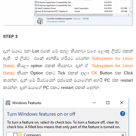
STEP 3
දැන් ඔයාට එන List එකේ මේ පහල තියනවා වගෙ ලොකු ලිස්ට් එකක්
ඇති ඒ ලිස්ට් එකේ අන්තිම හරියට වෙන්න
Subsystem for Linux
(beta)
කියලා option එකක් තියනවා. දැන් ඒ
Subsystem for Linux
(beta)
කියන Option එකට Tick එකක් දාලා
OK
Button එක Click
කරන්න. දැන් මේ පියවරෙන් පස්සෙත් ඔයාගේන් අහයි PC එක restart
කරන්න. දැන් ඔයාගේ PC එකට restart එකක් දෙන්න.