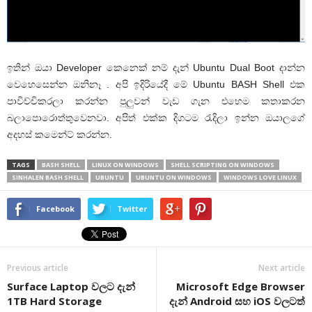
ඉතින් ඔයා Developer කෙනෙක් නම් දැන් Ubuntu Dual Boot දාන්න
වෙහෙසෙන්න ඔනිනෑ . අපි ඉදිරියේදී මේ Ubuntu BASH Shell එක
පාවිච්චිකරලා කරන්න පුලුවන් වැඩ ගැන එහෙම කතාකරන
බලාපොරොත්තුවෙනවා. අපිත් එක්ක දිගටම රැදිලා ඉන්න ඔයාලගේ
අදහස් කමෙන්ට් කරන්න.
TAGS
BASH SHELL
LINUX ON WINDOWS
SHELL SCRIPTING ON WINDOWS
SINHALEN BASH SHELL
UBUNTU
UBUNTU ON WINDOWS
WINDOWS LOVE LINUX
Facebook
Twitter
Previous article
Next article
Surface Laptop වලට දැන්
Microsoft Edge Browser
1TB Hard Storage
දැන් Android සහ iOS වලටත්