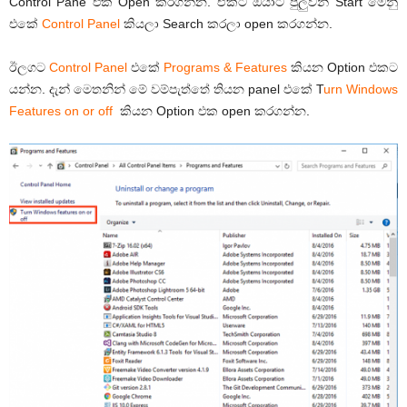
Control Pane එක Open කරගන්න. ඒකට ඔයාට පුලුවන් Start මෙනු
එකේ
Control Panel
කියලා Search කරලා open කරගන්න.
ඊලගට
Control Panel
එකේ
Programs & Features
කියන Option එකට
යන්න. දැන් මෙතනින් මේ වම්පැත්තේ තියන panel එකේ T
urn Windows
Features on or off
කියන Option එක open කරගන්න.