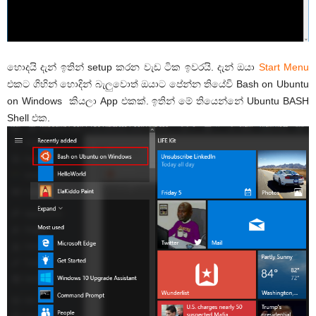
හොදයි දැන් ඉතින් setup කරන වැඩ ටික ඉවරයි. දැන් ඔයා
Start Menu
එකට ගිහින් හොදින් බැලුවොත් ඔයාට පේන්න තියේවි Bash on Ubuntu
on Windows කියලා App එකක්. ඉතින් මේ තියෙන්නේ Ubuntu BASH
Shell එක.