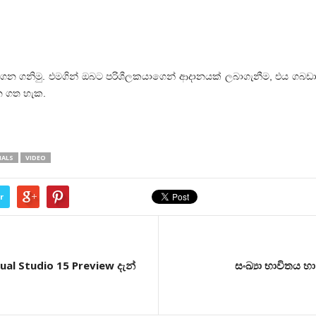
ගෙන ගනිමු. එමගින් ඔබට පරිශීලකයාගෙන් ආදානයක් ලබාගැනීම, එය ගබඩා
න ගත හැක.
IALS
VIDEO
r
ual Studio 15 Preview දැන්
සංඛ්‍යා භාවිතය හ