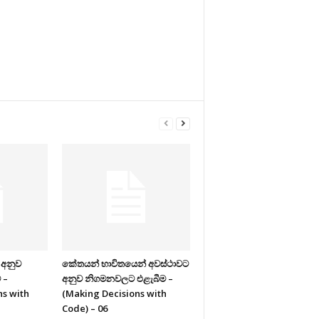
 අනුව
කේතයන් භාවිතයෙන් අවස්ථාවට
 –
අනුව නිගමනවලට එළැබීම –
ns with
(Making Decisions with
Code) – 06