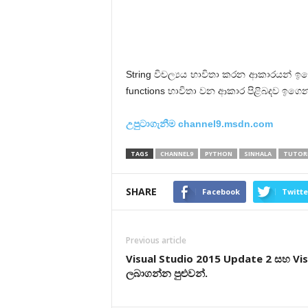
String විචල්‍යය භාවිතා කරන ආකාරයන් ඉ
functions භාවිතා වන ආකාර පිළිබ‍දව ඉගෙ
උපුටාගැනීම channel9.msdn.com
TAGS
CHANNEL9
PYTHON
SINHALA
TUTOR
SHARE
Facebook
Twitte
Previous article
Visual Studio 2015 Update 2 සහ Vis
ලබාගන්න පුළුවන්.