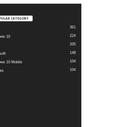
PULAR CATEGORY
361
224
ows 10
205
148
soft
104
ws 10 Mobile
104
es