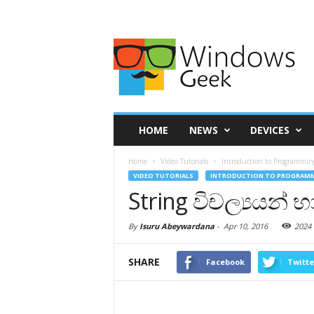
HOME
NEWS
DEVICES
Home
Video Tutorials
Introduction to Programmin
VIDEO TUTORIALS
INTRODUCTION TO PROGRAMM
String විචල්‍යයන් භ
By
Isuru Abeywardana
-
Apr 10, 2016
2024
SHARE
Facebook
Twitte