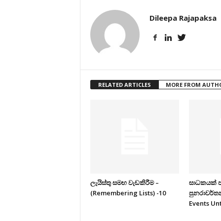
Dileepa Rajapaksa
RELATED ARTICLES
MORE FROM AUTH
ලැයිස්තු සමඟ වැඩකිරීම –
සාධකයක් ප
(Remembering Lists) -10
පුනරාවර්ත
Events Unt