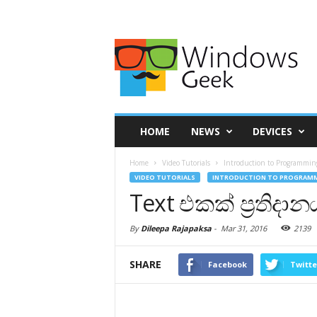
HOME
NEWS
DEVICES
Home
Video Tutorials
Introduction to Programmin
VIDEO TUTORIALS
INTRODUCTION TO PROGRAMM
Text එකක් ප්‍රතිදානය
By
Dileepa Rajapaksa
-
Mar 31, 2016
2139
SHARE
Facebook
Twitte