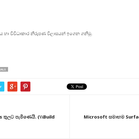
 හා විවිධාකාර නිරූපණ විලාසයන් ඉගෙන ගනිමු.
IALS
r
ුලට පැමිණෙයි. (\\Build
Microsoft සමාඟම Surfac