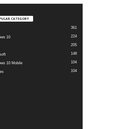
PULAR CATEGORY
361
224
ows 10
205
148
soft
104
ws 10 Mobile
104
es