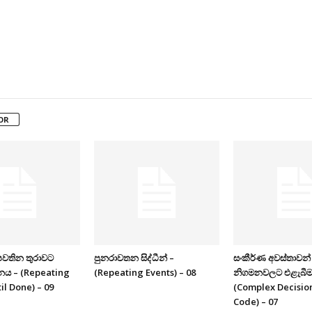
OR
වතින තුරාවට
පුනරාවතන සිද්ධීන් –
සංකීර්ණ අවස්තාවන්
නය – (Repeating
(Repeating Events) – 08
නිගමනවලට එළැබීම
il Done) – 09
(Complex Decisio
Code) – 07