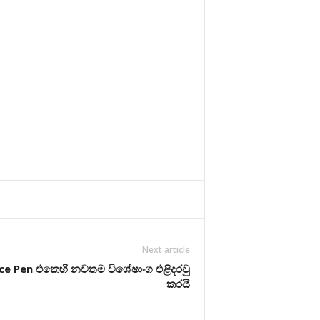
Next article
e Pen එකෙහි නවතම විශේෂාංග එළිදරවු
කරයි