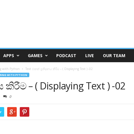
APPS
GAMES
PODCAST
LIVE
OUR TEAM
g with Python
Text එකක් ප්‍රතිදානය කිරීම – ( Displaying Text ) -02
ING WITH PYTHON
 කිරීම – ( Displaying Text ) -02
0
r