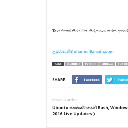
Text එකක් තිරය මත නිරූපණය කරන අකාරය
උපුටාගැනීම channel9.msdn.com
TAGS
CHANNEL9
PYTHON
SINHALA
TUTOR
SHARE
Facebook
Twitte
Previous article
Ubuntu සහයෝගයෙන් Bash, Windows ත
2016 Live Updates )