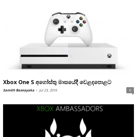
Xbox One S අගෝස්තු මාසයේදී වෙළදපොළට
Samith Basnayaka
-
Jul 23, 2016
0