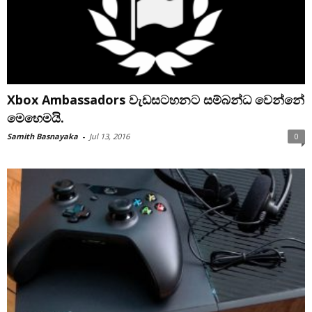
Xbox Ambassadors වැඩසටහනට සම්බන්ධ වෙන්නේ
මෙහෙමයි.
Samith Basnayaka
-
Jul 13, 2016
0