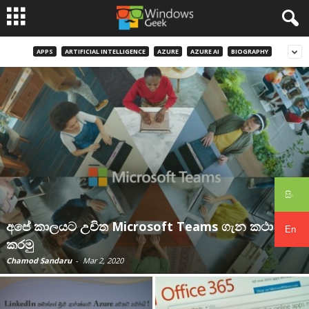
APPS
ARTIFICIAL INTELLIGENCE
AZURE
AZURE AI
BIOGRAPHY
සිං
අපේ කාලයට උචිත ‌Microsoft Teams ගැන කථා
En
කරමු
Chamod Sandaru
-
Mar 2, 2020