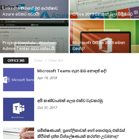
LinkedIn තමාගේ මුළු ආරක්ෂාව
Azure වෙතට පවරයි!
Office 2019 එනකන් බලා සිටි ඔබට
Project Honolulu , Windows
Microsoft Office 2019 මොන
Admin Center බවට පත්වෙයි.
වගේද?
OFFICE 365
Home
Office 365
Microsoft Teams ගැන ඔබ නොදත් දේ!
Apr 19, 2018
අපි කණ්ඩායමක් ලෙස එක්ව වැඩකරමු.
Oct 31, 2017
සමීක්ෂණයක්, ප්‍රහේලිකාවක් හෝ තොරතුරු එක්රැස්
කිරීමක් දත්ත විශ්ලේෂණයක් කරන්න උවමනාද?