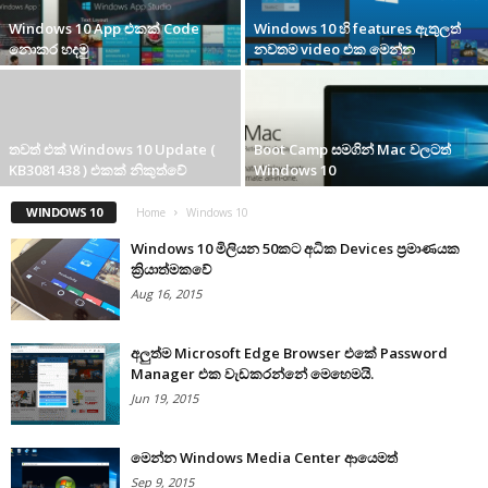
Windows 10 App එකක් Code
Windows 10 හි features ඇතුලත්
නොකර හදමු
නවතම video එක මෙන්න
තවත් එක් Windows 10 Update (
Boot Camp සමගින් Mac වලටත්
KB3081438 ) එකක් නිකුත්වේ
Windows 10
WINDOWS 10
Home
Windows 10
Windows 10 මිලියන 50කට අධික Devices ප්‍රමාණයක
ක්‍රියාත්මකවේ
Aug 16, 2015
අලුත්ම Microsoft Edge Browser එකේ Password
Manager එක වැඩකරන්නේ මෙහෙමයි.
Jun 19, 2015
මෙන්න Windows Media Center ආයෙමත්
Sep 9, 2015