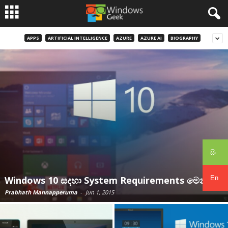
APPS
ARTIFICIAL INTELLIGENCE
AZURE
AZURE AI
BIOGRAPHY
සිං
En
Windows 10 සදහා System Requirements මෙන්න
Prabhath Mannapperuma
-
Jun 1, 2015