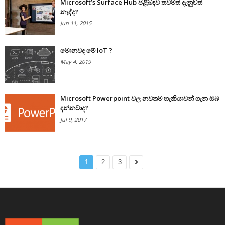
Microsoft’s Surface Hub පිළිබඳව තවමත් දැනුවත්
නැද්ද?
Jun 11, 2015
මොනවද මේ IoT ?
May 4, 2019
Microsoft Powerpoint වල නවතම හැකියාවන් ගැන ඔබ
දන්නවාද?
Jul 9, 2017
1
2
3