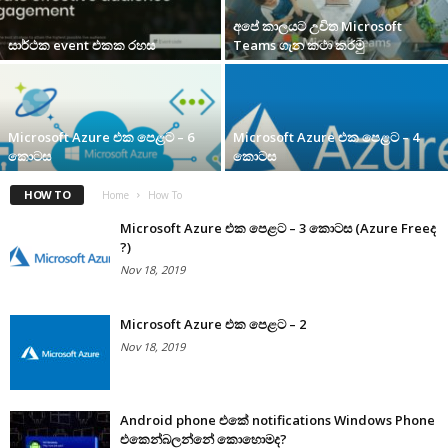
අපේ කාලයට උචිත ‌Microsoft
සාර්ථක event එකක රහස
Teams ගැන කථා කරමු
Microsoft Azure එක පෙළට – 6
Microsoft Azure එක පෙළට – 4
කොටස
කොටස
HOW TO
Home
How To
Microsoft Azure එක පෙළට – 3 කොටස (Azure Freeද
?)
Nov 18, 2019
Microsoft Azure එක පෙළට – 2
Nov 18, 2019
Android phone එකේ notifications Windows Phone
එකෙන්බලන්නේ කොහොමද?