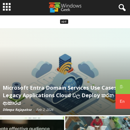
IOT
Microsoft Entra Domain Services Use Cases –
සිං
Legacy Applications Cloud වල Deploy කරන
En
ආකාරය
Dileepa Rajapaksa
-
Feb 2, 2026